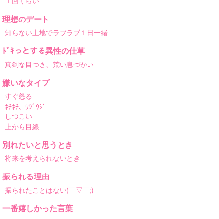
１回くらい
理想のデート
知らない土地でラブラブ１日一緒
ﾄﾞｷっとする異性の仕草
真剣な目つき、荒い息づかい
嫌いなタイプ
すぐ怒る
ﾈﾁﾈﾁ、ｳｼﾞｳｼﾞ
しつこい
上から目線
別れたいと思うとき
将来を考えられないとき
振られる理由
振られたことはない(￣▽￣;)
一番嬉しかった言葉