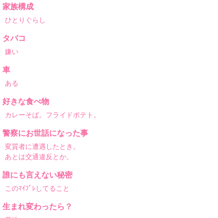
家族構成
ひとりぐらし
タバコ
嫌い
車
ある
好きな食べ物
カレーそば。フライドポテト。
警察にお世話になった事
変質者に遭遇したとき。
あとは交通違反とか。
誰にも言えない秘密
このﾏｲﾌﾟﾚしてること
生まれ変わったら？