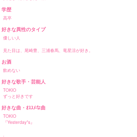
学歴
高卒
好きな異性のタイプ
優しい人
見た目は、尾崎豊、三浦春馬、竜星涼が好き。
お酒
飲めない
好きな歌手・芸能人
TOKIO
ずっと好きです
好きな曲・ｵｽｽﾒな曲
TOKIO
『Yesterday*s』
.