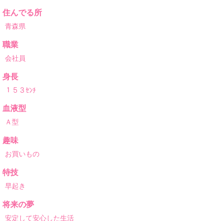
住んでる所
青森県
職業
会社員
身長
１５３ｾﾝﾁ
血液型
Ａ型
趣味
お買いもの
特技
早起き
将来の夢
安定して安心した生活