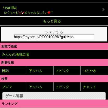
♀vanilla
ゆうちゃむ
めちゃおもしろい
*ﾟ
もっと見る
シェアする
地域で検索
みんなの地域広場
新着投稿
日記
アルバム
トピック
つぶやき
検索
プロフ
アルバム
トピック
チャット
ゲーム速報
ランキング