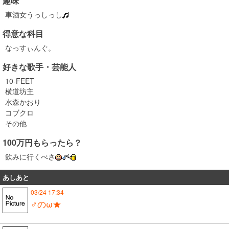
趣味
車酒女うっしっし
得意な科目
なっすぃんぐ。
好きな歌手・芸能人
10-FEET
横道坊主
水森かおり
コブクロ
その他
100万円もらったら？
飲みに行くべさ
あしあと
03/24 17:34
♂のω★