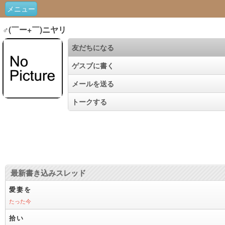
メニュー
♂(￣ー+￣)ニヤリ
友だちになる
ゲスブに書く
メールを送る
トークする