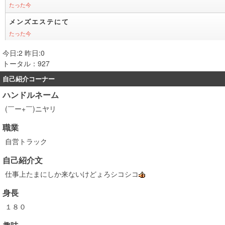
今日:2 昨日:0
トータル：927
自己紹介コーナー
ハンドルネーム
(￣ー+￣)ニヤリ
職業
自営トラック
自己紹介文
仕事上たまにしか来ないけどょろシコシコ
身長
１８０