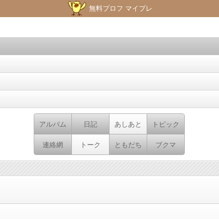
無料プロフ マイプレ
アルバム
日記
あしあと
トピック
連絡網
トーク
ともだち
ブクマ