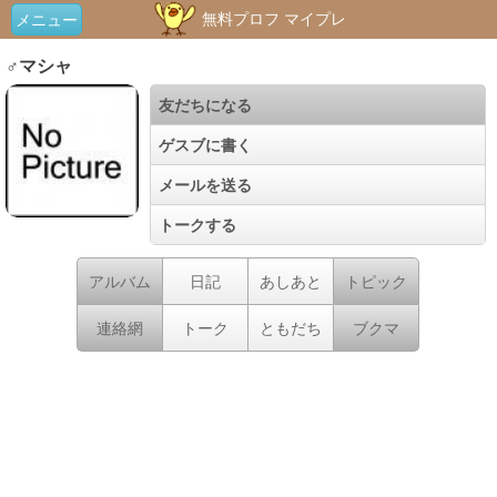
無料プロフ マイプレ
メニュー
♂マシャ
友だちになる
ゲスブに書く
メールを送る
トークする
アルバム
日記
あしあと
トピック
連絡網
トーク
ともだち
ブクマ