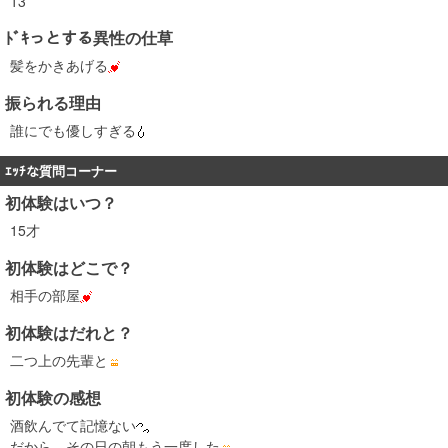
13
ﾄﾞｷっとする異性の仕草
髪をかきあげる
振られる理由
誰にでも優しすぎる
ｴｯﾁな質問コーナー
初体験はいつ？
15才
初体験はどこで？
相手の部屋
初体験はだれと？
二つ上の先輩と
初体験の感想
酒飲んでて記憶ない
だから、その日の朝もう一度した