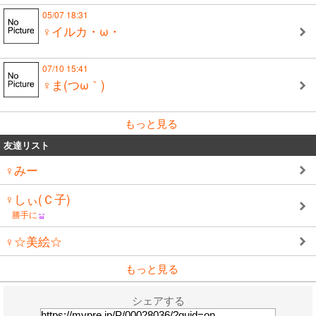
05/07 18:31
♀イルカ・ω・
07/10 15:41
♀ま(つω｀)
もっと見る
友達リスト
♀みー
♀しぃ(Ｃ子)
勝手に
♀☆美絵☆
もっと見る
シェアする