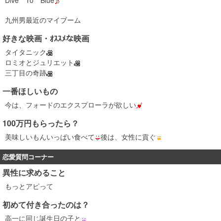
Dive To Blue
九州男最近のマイブーム
好きな映画・ｵｽｽﾒな映画
タイタニック
ロミオとジュリエット
三丁目の奇跡
一番ほしいもの
今は、フォードのエクスプローラが欲しい
100万円もらったら？
美味しいもんいっぱい食べて
後は、女性に貢ぐ
恋愛質問コーナー
異性に求めること
もっとアピって
初めて付き合ったのは？
高一に同じ誕生日の子と