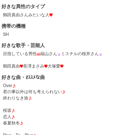
好きな異性のタイプ
鶴田真由さんみたいな人
携帯の機種
SH
好きな歌手・芸能人
目指している男性
福山さん
ミスチルの桜井さん
鶴田真由
長澤まさみ
大塚愛
好きな曲・ｵｽｽﾒな曲
Over
君の事以外は何も考えられない
終わりなき旅
桜坂
恋人
春夏秋冬