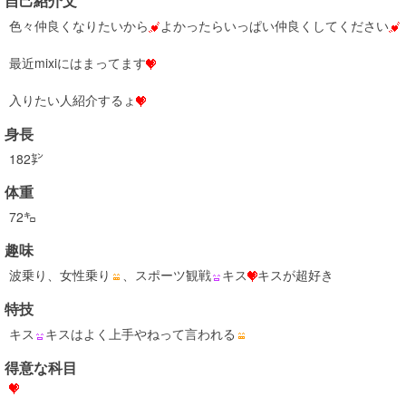
自己紹介文
色々仲良くなりたいから
よかったらいっぱい仲良くしてください
最近mixiにはまってます
入りたい人紹介するょ
身長
182㌢
体重
72㌔
趣味
波乗り、女性乗り
、スポーツ観戦
キス
キスが超好き
特技
キス
キスはよく上手やねって言われる
得意な科目