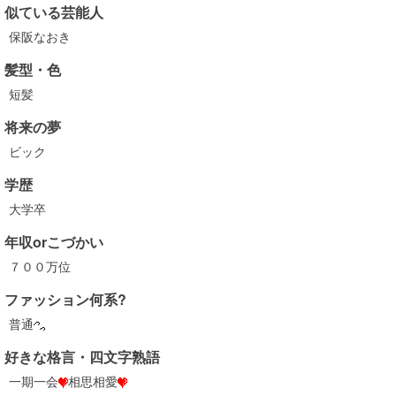
似ている芸能人
保阪なおき
髪型・色
短髪
将来の夢
ビック
学歴
大学卒
年収orこづかい
７００万位
ファッション何系?
普通
好きな格言・四文字熟語
一期一会
相思相愛