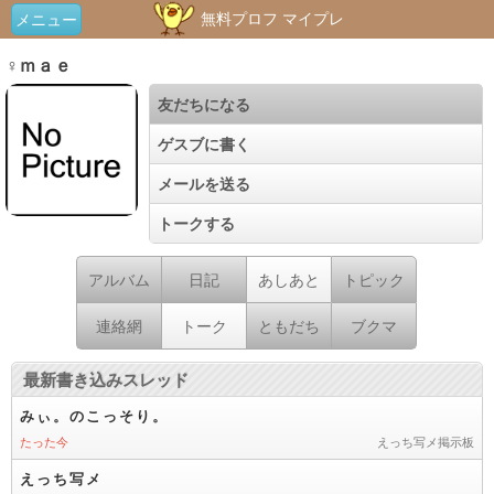
無料プロフ マイプレ
メニュー
♀ｍａｅ
友だちになる
ゲスブに書く
メールを送る
トークする
アルバム
日記
あしあと
トピック
連絡網
トーク
ともだち
ブクマ