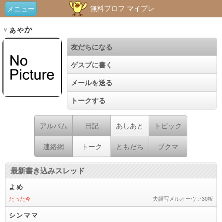
無料プロフ マイプレ
メニュー
♀ぁゃか
友だちになる
ゲスブに書く
メールを送る
トークする
アルバム
日記
あしあと
トピック
連絡網
トーク
ともだち
ブクマ