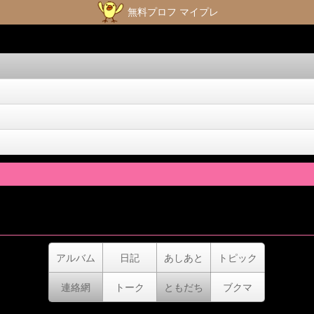
無料プロフ マイプレ
アルバム
日記
あしあと
トピック
連絡網
トーク
ともだち
ブクマ