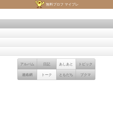
無料プロフ マイプレ
アルバム
日記
あしあと
トピック
連絡網
トーク
ともだち
ブクマ