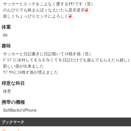
サッカーとエッチをこよなく愛するｵｻﾝです（笑）
のんびりでも絡まんぼぅな人いたら是非是非
楽しくちょっぴりエッチによろしく
体重
66
趣味
サッカーと日記書きに日記覗いてｺﾒ残す係（笑）
ｹﾞｽﾌﾞにはｶｷしてもらえなくても日記だけでも遊んでもらえたら嬉し
新しい係が出来ました
ﾂﾌﾞﾔｷにｺﾒ残す係が増えました
得意な科目
体育
携帯の機種
SoftBankのiPhone
ブックマーク