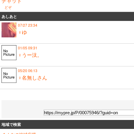
チャット
どぞ
あしあと
07/27 23:34
♀ゆ
01/05 09:31
♀うー汰。
05/20 06:13
♀名無しさん
地域で検索