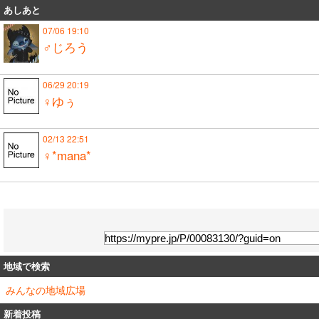
あしあと
07/06 19:10
♂じろう
06/29 20:19
♀ゆぅ
02/13 22:51
♀*mana*
地域で検索
みんなの地域広場
新着投稿