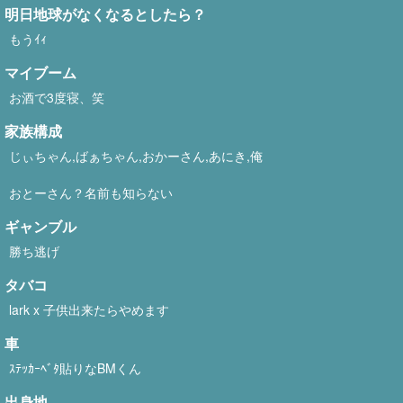
明日地球がなくなるとしたら？
もうｲｨ
マイブーム
お酒で3度寝、笑
家族構成
じぃちゃん,ばぁちゃん,おかーさん,あにき,俺
おとーさん？名前も知らない
ギャンブル
勝ち逃げ
タバコ
lark x 子供出来たらやめます
車
ｽﾃｯｶｰﾍﾞﾀ貼りなBMくん
出身地