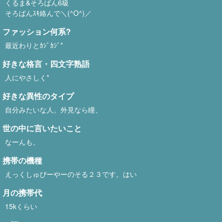
くるま&そろばん6級
そろばんｽｷ絡んで＼(^O^)／
ファッション何系?
最近わりとｶｼﾞｶｼﾞ*
好きな格言・四文字熟語
人にやさしく*
好きな異性のタイプ
自分みたいな人。外見なら瞳、
世の中に言いたいこと
なーんも。
携帯の機種
えっくしゅぴーやーのそる２３です。はい
月の携帯代
15kくらい