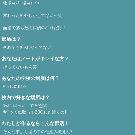
牧場→ｽｷｰ場→ｲﾛｲﾛ
変わったﾊﾞｲﾄしかしてないっ笑
面接で落ちたの探偵のﾊﾞｲﾄだけ！
部活は？
それでもﾎﾞｸわやってない、
あなたはノートがキレイな方？
持ってないもん笑
あなたの学校の制服は何？
ﾎﾞﾝﾀﾝにｾﾐﾗﾝ
校内で好きな場所は？
ｽｹﾎﾞ-ばっかしてた玄関
ｻﾎﾞって魚取ってBBQした近くの川
わたしが作るならこんな部活！
そんな事より世の中の仕組み教えなﾖ