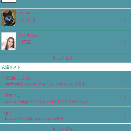
01/07 12:59
♂じろう
01/06 10:32
♀桜華
もっと見る
友達リスト
♀名無しさん
ag friend,ほんとのﾎﾝﾄわきっと、ｲｨ奴なんだと想う
♂れいじ
comment king! ｲﾒｰｼﾞわ､ゆったりな人 ﾖｯ社長さーん♪
♀jah
ﾖﾒluvなｽﾃｷな男前a.k.a.おっぱい(独身
もっと見る