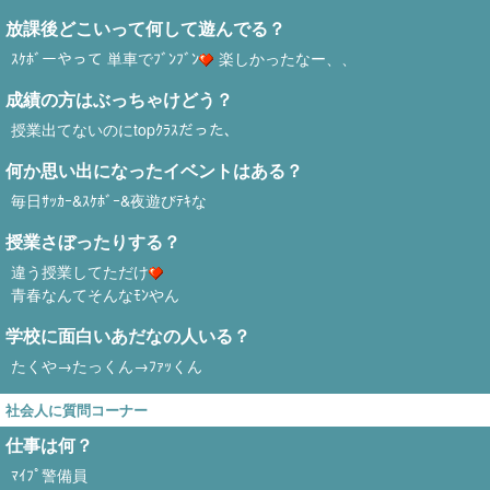
放課後どこいって何して遊んでる？
ｽｹﾎﾞーやって 単車でﾌﾞﾝﾌﾞﾝ
楽しかったなー、、
成績の方はぶっちゃけどう？
授業出てないのにtopｸﾗｽだった、
何か思い出になったイベントはある？
毎日ｻｯｶｰ&ｽｹﾎﾞｰ&夜遊びﾃｷな
授業さぼったりする？
違う授業してただけ
青春なんてそんなﾓﾝやん
学校に面白いあだなの人いる？
たくや→たっくん→ﾌｧｯくん
社会人に質問コーナー
仕事は何？
ﾏｲﾌﾟ警備員