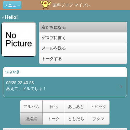
無料プロフ マイプレ
メニュー
♂Hello!
友だちになる
ゲスブに書く
メールを送る
トークする
つぶやき
05/25 22:40:58
あえて、ドルでしょ！
アルバム
日記
あしあと
トピック
連絡網
トーク
ともだち
ブクマ