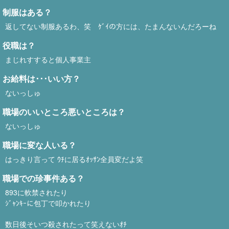
制服はある？
返してない制服あるわ、笑 ｹﾞｲの方には、たまんないんだろーね
役職は？
まじれすすると個人事業主
お給料は･･･いい方？
ないっしゅ
職場のいいところ悪いところは？
ないっしゅ
職場に変な人いる？
はっきり言って ｳﾁに居るｵｯｻﾝ全員変だよ笑
職場での珍事件ある？
893に軟禁されたり
ｼﾞｬﾝｷｰに包丁で叩かれたり
数日後そいつ殺されたって笑えないｵﾁ