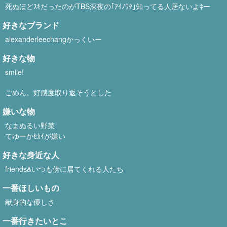
死ぬほどｽｷだったのがTBS深夜の｢ｱｲﾉｳﾀ｣知ってる人居ないよﾈー
好きなブランド
alexanderleechangかっくいー
好きな物
smile!
ごめん。好感度取り返そうとした
嫌いな物
なまぬるい野菜
てゆーかｾｶｲが嫌い
好きな身近な人
friends&いつも傍に居てくれる人たち
一番ほしいもの
献身的な優しさ
一番行きたいとこ