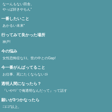
なーんもない田舎。
やっぱ好きやもん*
一番したいこと
あかるい未来*
行ってみて良かった場所
神戸!
今の悩み
女性恐怖症なﾄｺ。世の中とのGap!
今一番がんばってること
お仕事、死にたくならないｺﾄ
透明人間になったら？
『いやﾏｼﾞで俺透明なんだって』って話す
願いが3つかなったら
ﾆｺﾆｺ*以上。