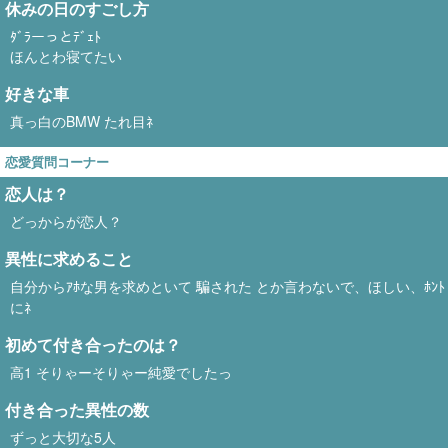
休みの日のすごし方
ﾀﾞﾗーっとﾃﾞｪﾄ
ほんとわ寝てたい
好きな車
真っ白のBMW たれ目ﾈ
恋愛質問コーナー
恋人は？
どっからが恋人？
異性に求めること
自分からｱﾎな男を求めといて 騙された とか言わないで、ほしい、ﾎﾝﾄ
にﾈ
初めて付き合ったのは？
高1 そりゃーそりゃー純愛でしたっ
付き合った異性の数
ずっと大切な5人