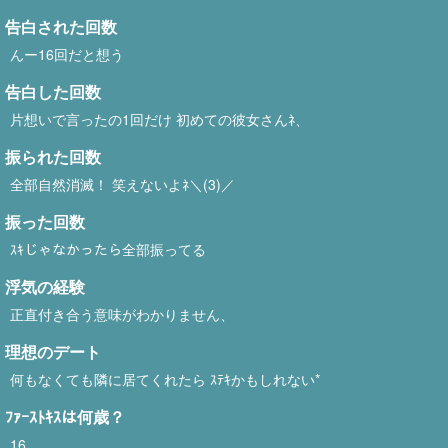
告白された回数
んー16回だと想う
告白した回数
片想いで言ったの1回だけ 初めての彼女さんﾈ、
振られた回数
全部自然消滅！ 笑えないよﾈ＼(3)／
振った回数
ｽｷじゃなかったら全部振ってる
浮気の経験
正直付き合う意味がわかりません、
理想のデート
何もなくても隣に居てくれたら ｽﾃｷかもしれない*
ﾌｧｰｽﾄｷｽは何歳？
16