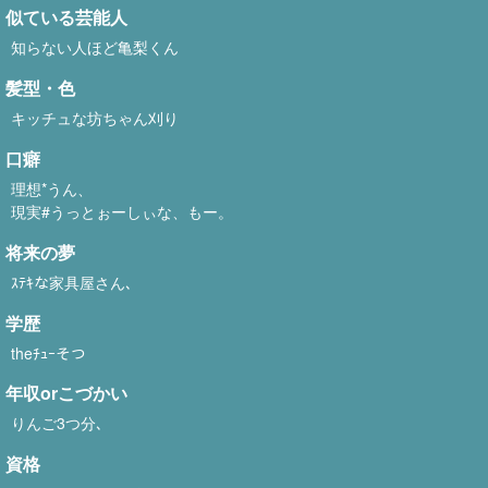
似ている芸能人
知らない人ほど亀梨くん
髪型・色
キッチュな坊ちゃん刈り
口癖
理想*うん、
現実#うっとぉーしぃな、もー。
将来の夢
ｽﾃｷな家具屋さん､
学歴
theﾁｭｰそつ
年収orこづかい
りんご3つ分､
資格