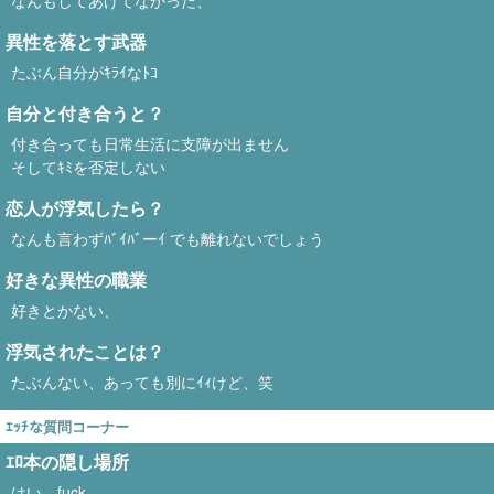
なんもしてあげてなかった、
異性を落とす武器
たぶん自分がｷﾗｲなﾄｺ
自分と付き合うと？
付き合っても日常生活に支障が出ません
そしてｷﾐを否定しない
恋人が浮気したら？
なんも言わずﾊﾞｲﾊﾞーｲ でも離れないでしょう
好きな異性の職業
好きとかない、
浮気されたことは？
たぶんない、あっても別にｲｨけど、笑
ｴｯﾁな質問コーナー
ｴﾛ本の隠し場所
はい、fuck