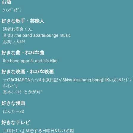
お酒
ｼｬﾝﾃﾞｨｶﾞﾌ
好きな歌手・芸能人
演者わ高良くん、
音楽わthe band apart&lounge music
お笑い大ｽｷ!
好きな曲・ｵｽｽﾒな曲
the band apart/k.and his bike
好きな映画・ｵｽｽﾒな映画
☆GACHAPON☆☆&未来日記Ⅴ&kiss kiss bang bang(UKの方)&ﾐｯﾄﾞﾅ
ｲﾄｲﾝﾊﾟﾘ
基本ﾐﾆｼｱﾀｰとかがｽｷ*
好きな漫画
はんたーx2
好きなテレビ
土曜わﾀﾞﾒよ!&恋する日曜日&ﾀﾚﾝﾄ名鑑