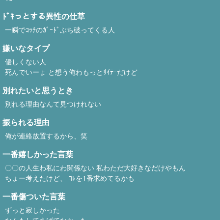
ﾄﾞｷっとする異性の仕草
一瞬でｺｯﾁのｶﾞｰﾄﾞぶち破ってくる人
嫌いなタイプ
優しくない人
死んでいーょ と想う俺わもっとｻｲﾃｰだけど
別れたいと思うとき
別れる理由なんて見つけれない
振られる理由
俺が連絡放置するから、笑
一番嬉しかった言葉
〇〇の人生わ私にわ関係ない 私わただ大好きなだけやもん
ちょー考えたけど、 ｺﾚを1番求めてるかも
一番傷ついた言葉
ずっと寂しかった