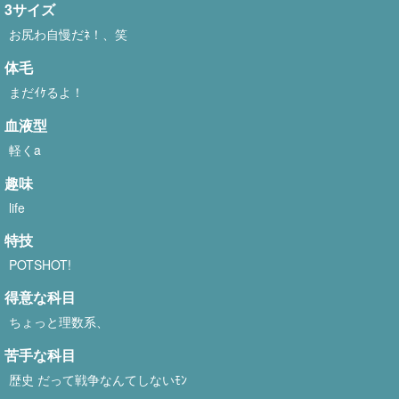
3サイズ
お尻わ自慢だﾈ！、笑
体毛
まだｲｹるよ！
血液型
軽くa
趣味
life
特技
POTSHOT!
得意な科目
ちょっと理数系、
苦手な科目
歴史 だって戦争なんてしないﾓﾝ