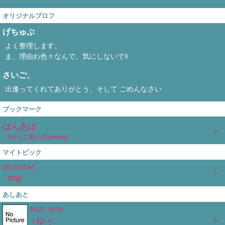
オリジナルプロフ
げちゅぶ
よく整理します。
ま、理由わ色々なんで。気にしないでﾈ
さいご、
出逢ってくれてありがとう、そして ごめんなさい
ブックマーク
ばんあぱ
ﾁｬﾘんこ乗りのluvsong
マイトピック
06/19 03:40
mip
あしあと
04/21 18:08
♀ゆぅ