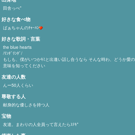
田舎っぺ*
好きな食べ物
ばぁちゃんのﾁｬｰﾊﾝ
好きな歌詞・言葉
the blue hearts
/ﾘﾝﾀﾞﾘﾝﾀﾞ/
もしも、僕がいつかｷﾐと出逢い話し合うなら そんな時わ、どうか愛の
意味を知ってください
友達の人数
んー50人くらい
尊敬する人
献身的な優しさを持つ人
宝物
友達。まわりの人全員って言えたらｽﾃｷ*