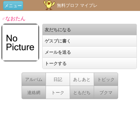
無料プロフ マイプレ
メニュー
♂なおたん
友だちになる
ゲスブに書く
メールを送る
トークする
アルバム
日記
あしあと
トピック
連絡網
トーク
ともだち
ブクマ