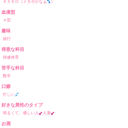
６５キロ（メタボかなぁ
）
血液型
Ａ型
趣味
旅行
得意な科目
保健体育
苦手な科目
数学
口癖
忙しい
好きな異性のタイプ
明るくて、優しい人
人妻
お酒