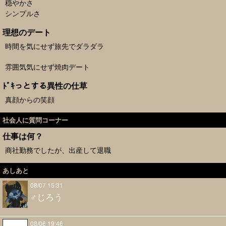
穏やかさ
シンプルさ
理想のデート
時間を気にせず旅先でダラダラ
雰囲気気にせず焼肉デート
ﾄﾞｷっとする異性の仕草
真顔からの笑顔
社会人に質問コーナー
仕事は何？
商社勤務でしたが、出産して退職
あしあと
08/07 15:31
♂じろう
08/06 19:46