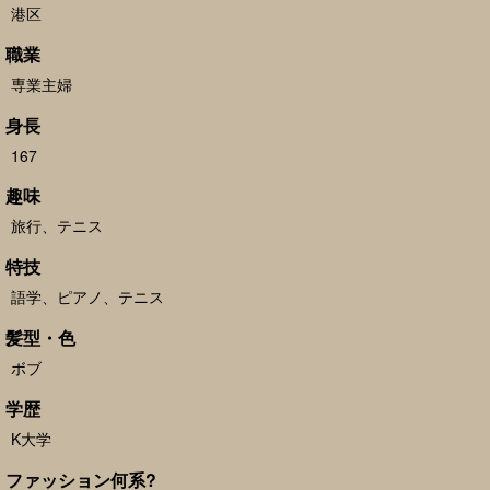
港区
職業
専業主婦
身長
167
趣味
旅行、テニス
特技
語学、ピアノ、テニス
髪型・色
ボブ
学歴
K大学
ファッション何系?