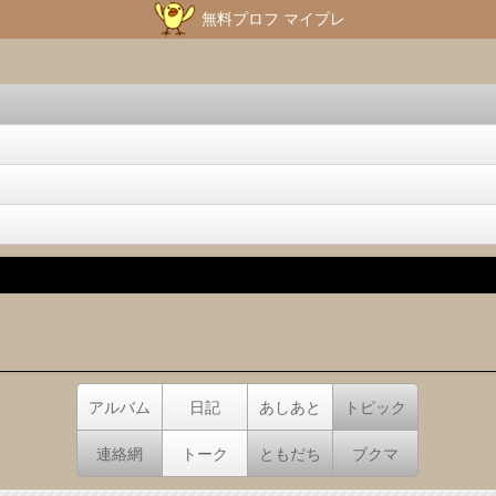
無料プロフ マイプレ
アルバム
日記
あしあと
トピック
連絡網
トーク
ともだち
ブクマ