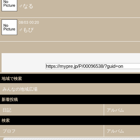
♂なる
08/03 00:20
♂もぴ
地域で検索
みんなの地域広場
新着投稿
日記
アルバム
検索
プロフ
アルバム