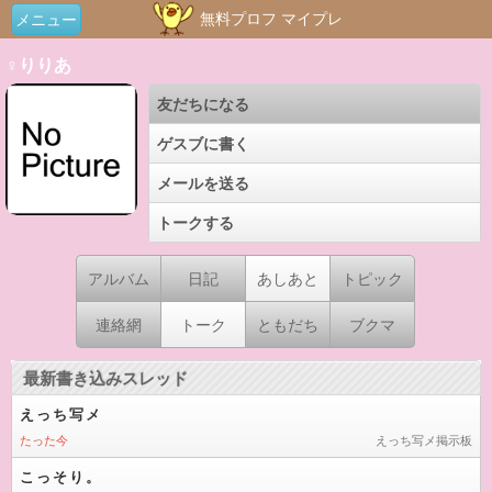
無料プロフ マイプレ
メニュー
♀りりあ
友だちになる
ゲスブに書く
メールを送る
トークする
アルバム
日記
あしあと
トピック
連絡網
トーク
ともだち
ブクマ