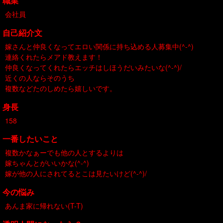
職業
会社員
自己紹介文
嫁さんと仲良くなってエロい関係に持ち込める人募集中(^-^)
連絡くれたらメアド教えます！
仲良くなってくれたらエッチはしほうだいみたいな(^-^)/
近くの人ならそのうち
複数などたのしめたら嬉しいです。
身長
158
一番したいこと
複数かなぁーでも他の人とするよりは
嫁ちゃんとがいいかな(^-^)
嫁が他の人にされてるとこは見たいけど(^-^)/
今の悩み
あんま家に帰れない(T-T)