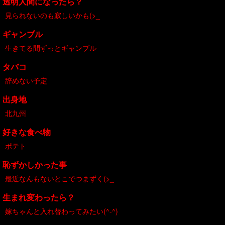
透明人間になったら？
見られないのも寂しいかも(>_
ギャンブル
生きてる間ずっとギャンブル
タバコ
辞めない予定
出身地
北九州
好きな食べ物
ポテト
恥ずかしかった事
最近なんもないとこでつまずく(>_
生まれ変わったら？
嫁ちゃんと入れ替わってみたい(^-^)