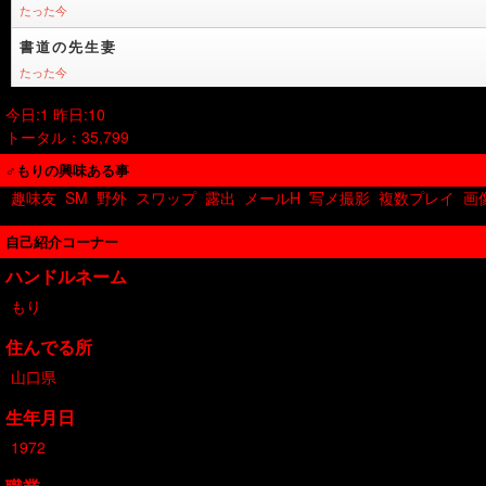
今日:1 昨日:10
トータル：35,799
♂もりの興味ある事
趣味友
SM
野外
スワップ
露出
メールH
写メ撮影
複数プレイ
画
自己紹介コーナー
ハンドルネーム
もり
住んでる所
山口県
生年月日
1972