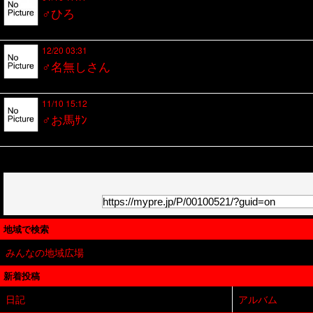
♂ひろ
12/20 03:31
♂名無しさん
11/10 15:12
♂お馬ｻﾝ
地域で検索
みんなの地域広場
新着投稿
日記
アルバム