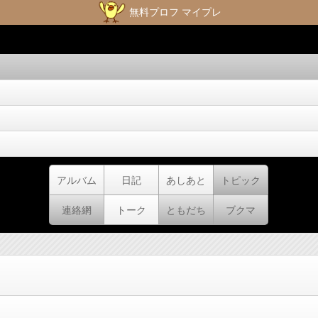
無料プロフ マイプレ
アルバム
日記
あしあと
トピック
連絡網
トーク
ともだち
ブクマ