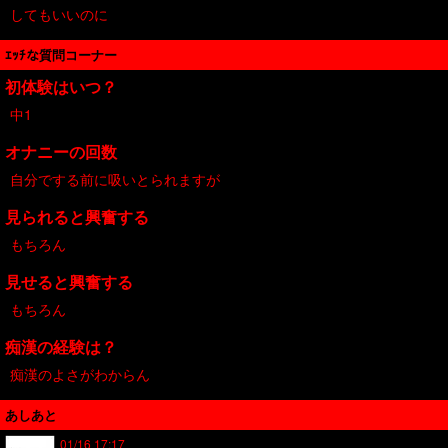
してもいいのに
ｴｯﾁな質問コーナー
初体験はいつ？
中1
オナニーの回数
自分でする前に吸いとられますが
見られると興奮する
もちろん
見せると興奮する
もちろん
痴漢の経験は？
痴漢のよさがわからん
あしあと
01/16 17:17