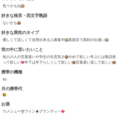
色々かもね
好きな格言・四文字熟語
ないかも
好きな異性のタイプ
優しくて逞しくて信用出来る人募集中
真面目で真剣の出逢い
世の中に言いたいこと
他人の人の言葉遣いや学生の生意気さ
やめて欲しい年上には敬語使
って欲しい
年下は年下らしくして欲しい
言葉遣い直して欲しい
携帯の機種
au
月の携帯代
お酒
ウメシュー
ワイン
グランディ～