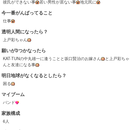
彼氏ができない事
若い男性が居ない事
地元民に
今一番がんばってること
仕事
透明人間になったら？
上戸彩ちゃん
願いが3つかなったら
KAT-TUNの中丸雄一に逢うことと坂口賢治のお嫁さん
と上戸彩ちゃ
んと友達になる事
明日地球がなくなるとしたら？
困る
マイブーム
バンド
家族構成
6人