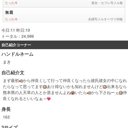
今日:11 昨日:19
トータル：24,986
自己紹介コーナー
ハンドルネーム
まき
自己紹介文
まず最初
から仲良くして行って仲良くなったら彼氏彼女の中になれ
たらなって思ってます
あり得ないかも知れませんけど
出来るなら
熊本県の人天草の人とか居ませんよね
いたら
から下さねーぇ
仲
良くなれるといいなぁ～
身長
163
3サイズ