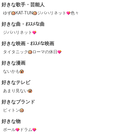
好きな歌手・芸能人
ゆず
KAT-TUN
ジパハリネット
色々
好きな曲・ｵｽｽﾒな曲
ジパハリネット
好きな映画・ｵｽｽﾒな映画
タイタニック
ローマの休日
好きな漫画
ないかも
好きなテレビ
あまり見ない
好きなブランド
ビィトン
好きな物
ボール
ドラム