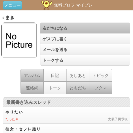
無料プロフ マイプレ
メニュー
♀まき
友だちになる
ゲスブに書く
メールを送る
トークする
アルバム
日記
あしあと
トピック
連絡網
トーク
ともだち
ブクマ