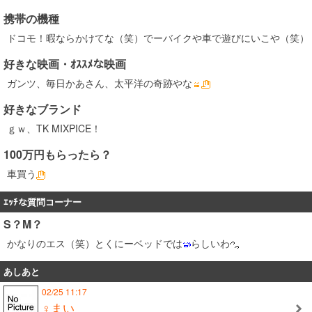
携帯の機種
ドコモ！暇ならかけてな（笑）でーバイクや車で遊びにいこや（笑）
好きな映画・ｵｽｽﾒな映画
ガンツ、毎日かあさん、太平洋の奇跡やな
好きなブランド
ｇｗ、TK MIXPICE！
100万円もらったら？
車買う
ｴｯﾁな質問コーナー
S？M？
かなりのエス（笑）とくにーベッドでは
らしいわ
あしあと
02/25 11:17
♀まい