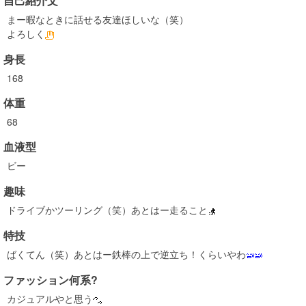
自己紹介文
まー暇なときに話せる友達ほしいな（笑）
よろしく
身長
168
体重
68
血液型
ビー
趣味
ドライブかツーリング（笑）あとはー走ること
特技
ばくてん（笑）あとはー鉄棒の上で逆立ち！くらいやわ
ファッション何系?
カジュアルやと思う