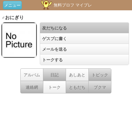
無料プロフ マイプレ
メニュー
♂おにぎり
友だちになる
ゲスブに書く
メールを送る
トークする
アルバム
日記
あしあと
トピック
連絡網
トーク
ともだち
ブクマ