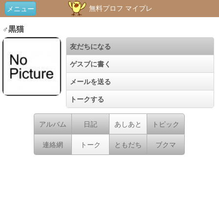
無料プロフ マイプレ
メニュー
♂黒猫
友だちになる
ゲスブに書く
メールを送る
トークする
アルバム
日記
あしあと
トピック
連絡網
トーク
ともだち
ブクマ