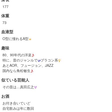
177
体重
73
血液型
O型に憧れるA型
趣味
80、90年代の洋楽
特に、昔のジャンルで
ブラコン系
あとAOR、フュージョン、JAZZ
国内なら角松敏生
似ている芸能人
その昔は…真田広之
お酒
お付き合いていど
自宅飲みは年に数回