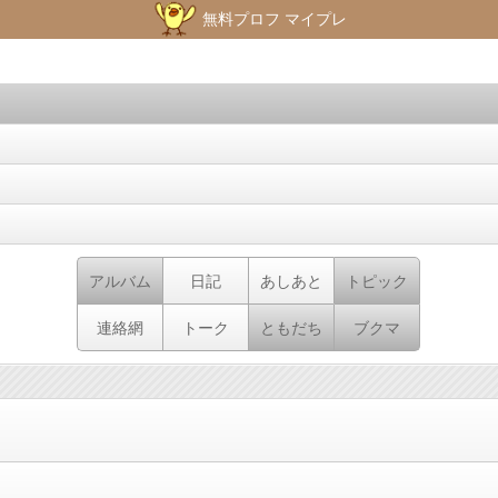
無料プロフ マイプレ
アルバム
日記
あしあと
トピック
連絡網
トーク
ともだち
ブクマ