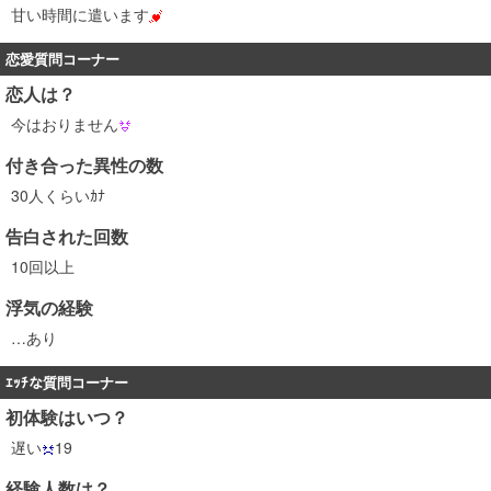
甘い時間に遣います
恋愛質問コーナー
恋人は？
今はおりません
付き合った異性の数
30人くらいｶﾅ
告白された回数
10回以上
浮気の経験
…あり
ｴｯﾁな質問コーナー
初体験はいつ？
遅い
19
経験人数は？