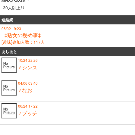
30人以上ｶﾅ
連絡網
06/02 19:23
‡熟女の秘め事‡
[趣味]参加人数：117人
あしあと
10/24 22:26
♂シンス
04/06 03:40
♂なお
06/24 17:22
♂プッチ