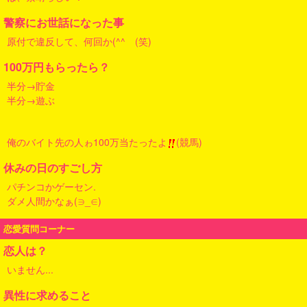
警察にお世話になった事
原付で違反して、何回か(^^ゞ(笑)
100万円もらったら？
半分→貯金
半分→遊ぶ
俺のバイト先の人ゎ100万当たったよ
(競馬)
休みの日のすごし方
パチンコかゲーセン.
ダメ人間かなぁ(∋_∈)
恋愛質問コーナー
恋人は？
いません...
異性に求めること