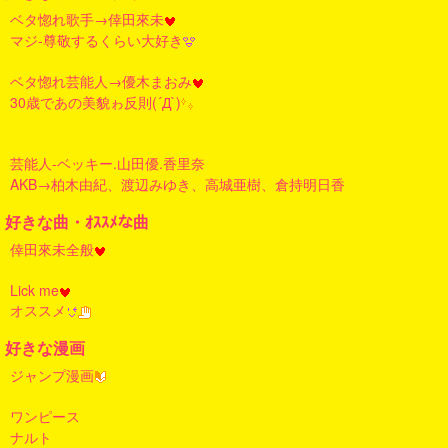
ベタ惚れ歌手→倖田來未
マジ-尊敬するくらい大好き
ベタ惚れ芸能人→優木まおみ
30歳であの美貌ゎ反則(´Д`)
芸能人-ベッキー.山田優.香里奈
AKB→柏木由紀、渡辺みゆき、高城亜樹、倉持明日香
好きな曲・ｵｽｽﾒな曲
倖田來未全般
Lick me
オススメ
好きな漫画
ジャンプ漫画
ワンピース
ナルト