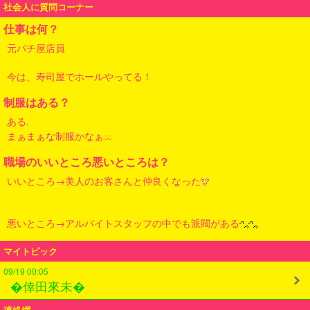
社会人に質問コーナー
仕事は何？
元パチ屋店員
今は、寿司屋でホールやってる！
制服はある？
ある.
まぁまぁな制服かなぁ
職場のいいところ悪いところは？
いいところ→美人のお客さんと仲良くなった
悪いところ→アルバイトスタッフの中でも派閥がある
マイトピック
09/19 00:05
�倖田來未�
連絡網