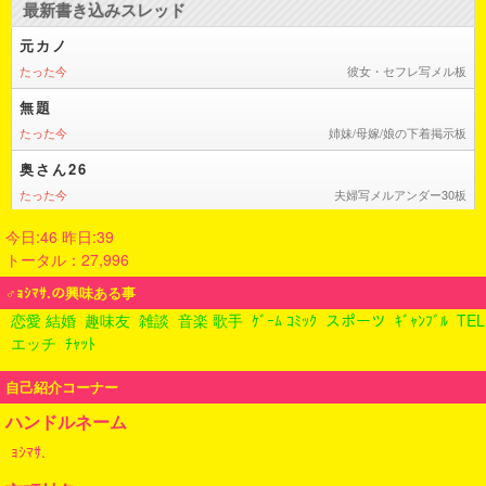
今日:46 昨日:39
トータル：27,996
♂ｮｼﾏｻ.の興味ある事
恋愛 結婚
趣味友
雑談
音楽 歌手
ｹﾞｰﾑ ｺﾐｯｸ
スポーツ
ｷﾞｬﾝﾌﾞﾙ
TEL
エッチ
ﾁｬｯﾄ
自己紹介コーナー
ハンドルネーム
ｮｼﾏｻ.