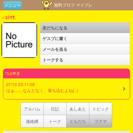
無料プロフ マイプレ
メニュー
♂ｮｼﾏｻ.
友だちになる
ゲスブに書く
メールを送る
トークする
つぶやき
07/10 23:11:05
はぁ……なんとなく、落ち込むよね(..)
アルバム
日記
あしあと
トピック
連絡網
トーク
ともだち
ブクマ