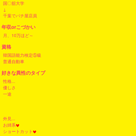
国〇舘大学
↓
千葉でパチ屋店員
年収orこづかい
月、10万ほど～
資格
韓国語能力検定⑤級
普通自動車
好きな異性のタイプ
性格...
優しさ
一途
外見...
お姉系
ショートカット