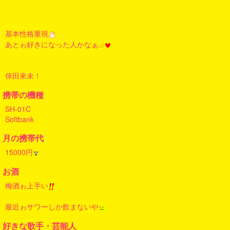
基本性格重視
あとゎ好きになった人かなぁ
倖田來未！
携帯の機種
SH-01C
Softbank
月の携帯代
15000円
お酒
梅酒ゎ上手い
最近ゎサワーしか飲まないや
好きな歌手・芸能人