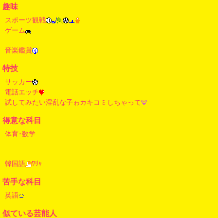
趣味
スポーツ観戦
ゲーム
音楽鑑賞
特技
サッカー
電話エッチ
試してみたい淫乱な子ゎカキコミしちゃって
得意な科目
体育･数学
韓国語
ﾜﾘｬ
苦手な科目
英語
似ている芸能人