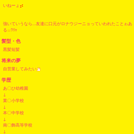
いねーょ
強いていうなら...友達に口元がロナウジーニョっていわれたことゎあ
る
ﾜﾘｬ
髪型・色
黒髪短髪
将来の夢
自営業してみたい
学歴
あ〇ひ幼稚園
↓
業〇小学校
↓
本〇中学校
↓
南〇飾高等学校
↓