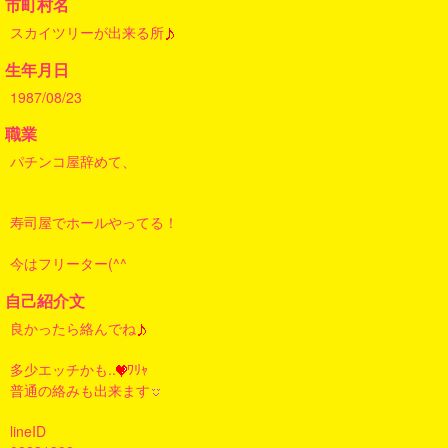
市町村名
スカイツリーが出来る所
生年月日
1987/08/23
職業
パチンコ屋辞めて、
寿司屋でホールやってる！
今はフリーター(^^ゞ
自己紹介文
良かったら絡んでね
多少エッチかも..
ﾜﾘｬ
普通の絡みも出来ます
lineID