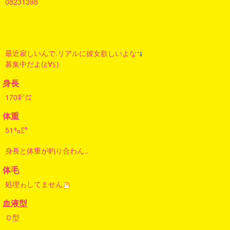
08231398
最近寂しいんで.リアルに彼女欲しいよな
募集中だよ(≧∀≦)
身長
170㌢㍍
体重
51㌔㌘
身長と体重が釣り合わん..
体毛
処理ゎしてません
血液型
Ｏ型