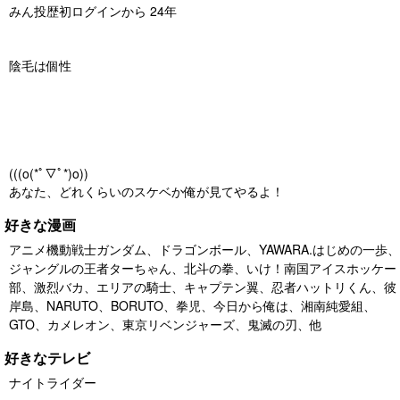
みん投歴初ログインから 24年
陰毛は個性
(((o(*ﾟ▽ﾟ*)o))
あなた、どれくらいのスケベか俺が見てやるよ！
好きな漫画
アニメ機動戦士ガンダム、ドラゴンボール、YAWARA.はじめの一歩、
ジャングルの王者ターちゃん、北斗の拳、いけ！南国アイスホッケー
部、激烈バカ、エリアの騎士、キャプテン翼、忍者ハットリくん、彼
岸島、NARUTO、BORUTO、拳児、今日から俺は、湘南純愛組、
GTO、カメレオン、東京リベンジャーズ、鬼滅の刃、他
好きなテレビ
ナイトライダー