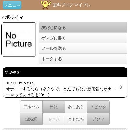
無料プロフ マイプレ
メニュー
♂ボゥイィ
友だちになる
ゲスブに書く
メールを送る
トークする
つぶやき
10/07 05:53:14
オナニーするならコネクツで、とんでもない新感覚なオナニ
ーやってあげるよ(´∀｀)
アルバム
日記
あしあと
トピック
連絡網
トーク
ともだち
ブクマ