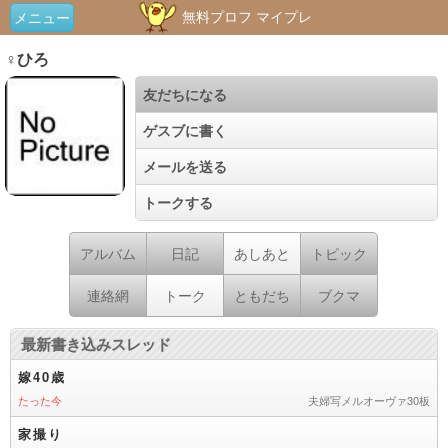
無料プロフ マイプレ
メニュー
♀ひろ
友だちになる
ゲスブに書く
メールを送る
トークする
アルバム
日記
あしあと
トピック
連絡網
トーク
ともだち
ブクマ