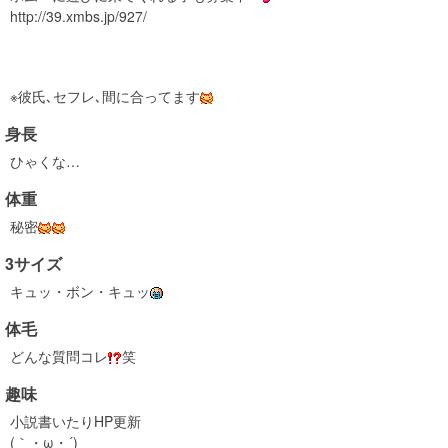
http://39.xmbs.jp/927/
※彼氏､セフレ､間に合ってます
身長
ひゃくな…
体重
秘密
3サイズ
キュッ・ボン・キュッ
体毛
どんな質問コレ
笑
趣味
小説書いたりHP更新
(｀・ω・´)