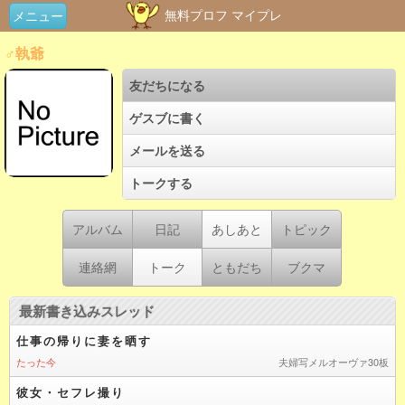
無料プロフ マイプレ
メニュー
♂執爺
友だちになる
ゲスブに書く
メールを送る
トークする
アルバム
日記
あしあと
トピック
連絡網
トーク
ともだち
ブクマ