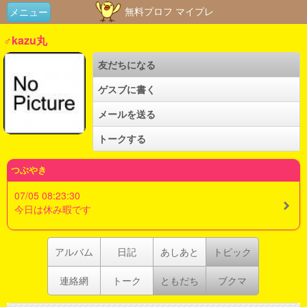
無料プロフ マイプレ
メニュー
♂kazu丸
友だちになる
ゲスブに書く
メールを送る
トークする
つぶやき
07/05 08:23:30
今日は休み暇です
アルバム
日記
あしあと
トピック
連絡網
トーク
ともだち
ブクマ