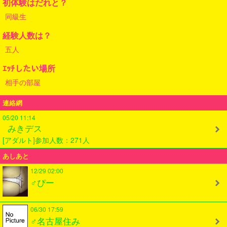
初体験はだれと？
同級生
経験人数は？
五人
ｴｯﾁしたい場所
相手の部屋
連絡網
05/20 11:14
みきデス
[アダルト]参加人数：271人
あしあと
12/29 02:00
♂ぴー
06/30 17:59
♂名古屋住み