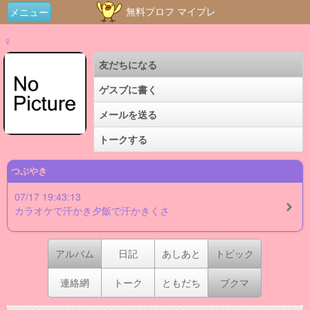
無料プロフ マイプレ
メニュー
♀
友だちになる
ゲスブに書く
メールを送る
トークする
つぶやき
07/17 19:43:13
カラオケで汗かき夕飯で汗かきくさ
アルバム
日記
あしあと
トピック
連絡網
トーク
ともだち
ブクマ