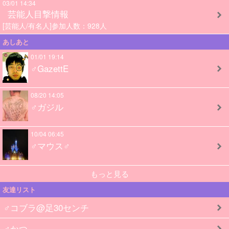
03/01 14:34
芸能人目撃情報
[芸能人/有名人]参加人数：928人
あしあと
01/01 19:14
♂GazettE
08/20 14:05
♂ガジル
10/04 06:45
♂マウス♂
もっと見る
友達リスト
♂コブラ@足30センチ
♂かつ