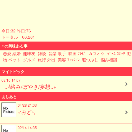
今日:32 昨日:76
トータル：66,281
♀の興味ある事
恋愛 結婚
趣味友
雑談
音楽 歌手
映画 ﾃﾚﾋﾞ
カラオケ
ｹﾞｰﾑ ｺﾐｯｸ
動
物 ペット
グルメ
旅行 外出
美容 ﾌｧｯｼｮﾝ
暇つぶし
悩み相談
マイトピック
08/10 14:07
::√絡み/ぼやき/妄想.:+
あしあと
04/28 21:03
♂みどり
02/14 14:35