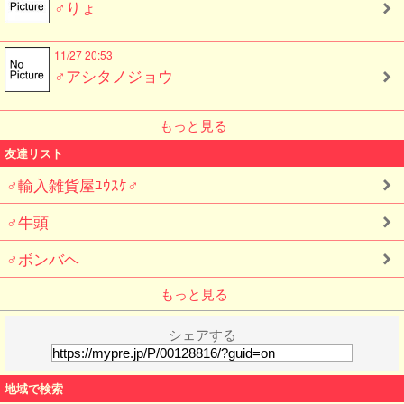
♂りょ
11/27 20:53
♂アシタノジョウ
もっと見る
友達リスト
♂輸入雑貨屋ﾕｳｽｹ♂
♂牛頭
♂ボンバヘ
もっと見る
シェアする
地域で検索