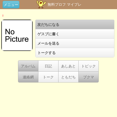
無料プロフ マイプレ
メニュー
♀
友だちになる
ゲスブに書く
メールを送る
トークする
アルバム
日記
あしあと
トピック
連絡網
トーク
ともだち
ブクマ