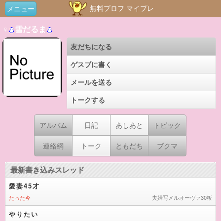
無料プロフ マイプレ
メニュー
♀
雪だるま
友だちになる
ゲスブに書く
メールを送る
トークする
アルバム
日記
あしあと
トピック
連絡網
トーク
ともだち
ブクマ