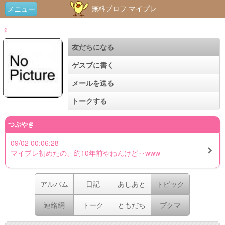
無料プロフ マイプレ
メニュー
♀
友だちになる
ゲスブに書く
メールを送る
トークする
つぶやき
09/02 00:06:28
マイプレ初めたの、約10年前やねんけど‥www
アルバム
日記
あしあと
トピック
連絡網
トーク
ともだち
ブクマ