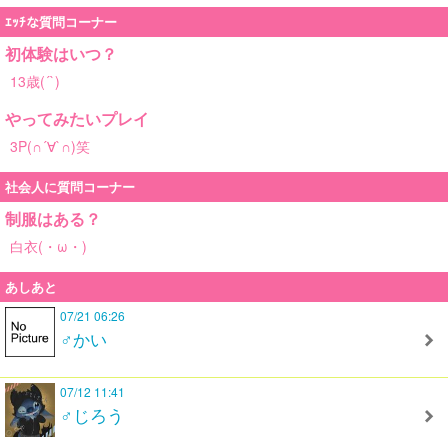
ｴｯﾁな質問コーナー
初体験はいつ？
13歳(´`)
やってみたいプレイ
3P(∩´∀`∩)笑
社会人に質問コーナー
制服はある？
白衣(・ω・)
あしあと
07/21 06:26
♂かい
07/12 11:41
♂じろう