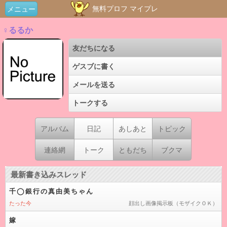
無料プロフ マイプレ
メニュー
♀るるか
友だちになる
ゲスブに書く
メールを送る
トークする
アルバム
日記
あしあと
トピック
連絡網
トーク
ともだち
ブクマ