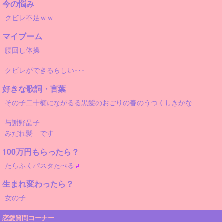
今の悩み
クビレ不足ｗｗ
マイブーム
腰回し体操
クビレができるらしい･･･
好きな歌詞・言葉
その子二十櫛にながるる黒髪のおごりの春のうつくしきかな
与謝野晶子
みだれ髪 です
100万円もらったら？
たらふくパスタたべる
生まれ変わったら？
女の子
恋愛質問コーナー