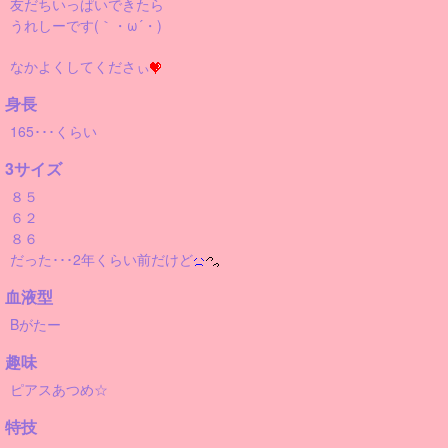
友だちいっぱいできたら
うれしーです(｀・ω´・)
なかよくしてくださぃ
身長
165･･･くらい
3サイズ
８５
６２
８６
だった･･･2年くらい前だけど
血液型
Bがたー
趣味
ピアスあつめ☆
特技