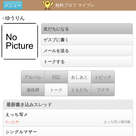
無料プロフ マイプレ
メニュー
♂ゆうりん
友だちになる
ゲスブに書く
メールを送る
トークする
アルバム
日記
あしあと
トピック
連絡網
トーク
ともだち
ブクマ