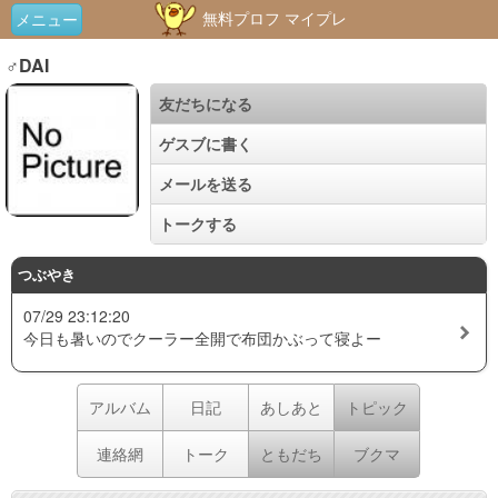
無料プロフ マイプレ
メニュー
♂DAI
友だちになる
ゲスブに書く
メールを送る
トークする
つぶやき
07/29 23:12:20
今日も暑いのでクーラー全開で布団かぶって寝よー
アルバム
日記
あしあと
トピック
連絡網
トーク
ともだち
ブクマ