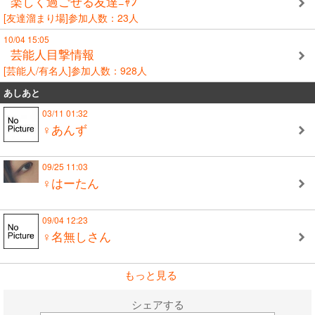
楽しく過ごせる友達ﾆｬﾝ
[友達溜まり場]参加人数：23人
10/04 15:05
芸能人目撃情報
[芸能人/有名人]参加人数：928人
あしあと
03/11 01:32
♀あんず
09/25 11:03
♀はーたん
09/04 12:23
♀名無しさん
もっと見る
シェアする