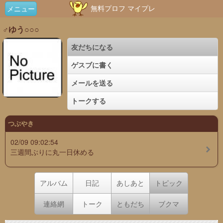
無料プロフ マイプレ
メニュー
♂ゆう○○○
友だちになる
ゲスブに書く
メールを送る
トークする
つぶやき
02/09 09:02:54
三週間ぶりに丸一日休める
アルバム
日記
あしあと
トピック
連絡網
トーク
ともだち
ブクマ