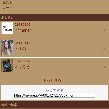
黒スト
ニーソ
あしあと
02/14 22:09
♀*mana*
02/13 11:53
♀りの
01/26 09:37
♂じろう
もっと見る
シェアする
地域で検索