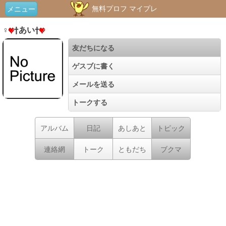
無料プロフ マイプレ
メニュー
♀
†あい†
友だちになる
ゲスブに書く
メールを送る
トークする
アルバム
日記
あしあと
トピック
連絡網
トーク
ともだち
ブクマ