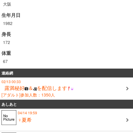
大阪
生年月日
1982
身長
172
体重
67
連絡網
02/13 00:33
露満秘好
＆
を配信します
[アダルト]参加人数：1350人
あしあと
04/14 19:59
♀夏希