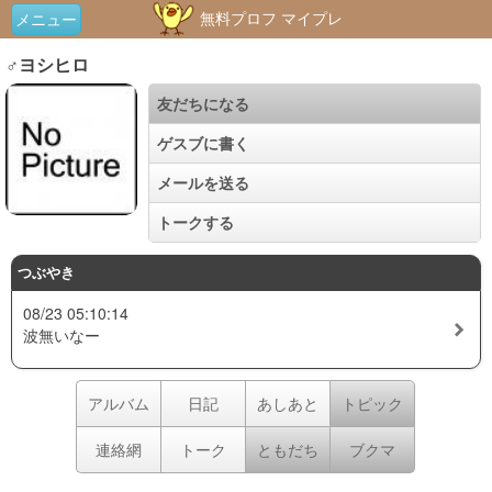
無料プロフ マイプレ
メニュー
♂ヨシヒロ
友だちになる
ゲスブに書く
メールを送る
トークする
つぶやき
08/23 05:10:14
波無いなー
アルバム
日記
あしあと
トピック
連絡網
トーク
ともだち
ブクマ