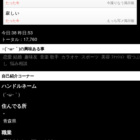
今日:38 昨日:53
トータル：17,760
♀(´･ω･｀)の興味ある事
恋愛 結婚
趣味友
音楽 歌手
カラオケ
スポーツ
美容 ﾌｧｯｼｮﾝ
暇つぶ
し
悩み相談
自己紹介コーナー
ハンドルネーム
(´･ω･｀)
住んでる所
"
青森県
職業