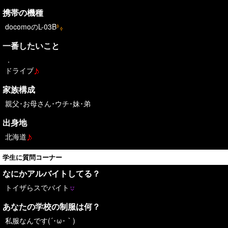
携帯の機種
docomoのL-03B
一番したいこと
．
ドライブ
家族構成
親父･お母さん･ウチ･妹･弟
出身地
北海道
学生に質問コーナー
なにかアルバイトしてる？
トイザらスでバイト
あなたの学校の制服は何？
私服なんです(´･ω･｀)