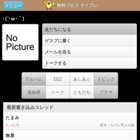
無料プロフ マイプレ
メニュー
♀(´･ω･｀)
友だちになる
ゲスブに書く
メールを送る
トークする
アルバム
日記
あしあと
トピック
連絡網
トーク
ともだち
ブクマ