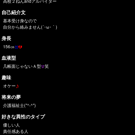
高校２ねんandアルバイター
自己紹介文
基本受け身なので
自分から絡みません(´･ω･｀)
身長
156㎝
血液型
几帳面じゃないＡ型
笑
趣味
オケー
将来の夢
介護福祉士(*^-^*)
好きな異性のタイプ
優しい人
責任感ある人