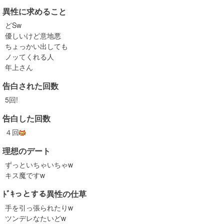
異性に求めること
どSw
優しいけど意地悪
ちょっかい出しても
ノッてくれる人
年上さん
告白された回数
5回!
告白した回数
４回
理想のデート
ずっといちゃいちゃw
キス魔ですw
ﾄﾞｷっとする異性の仕草
手を引っ張られたりw
ツンデレなたいどw