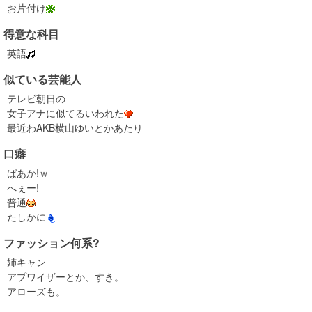
お片付け
得意な科目
英語
似ている芸能人
テレビ朝日の
女子アナに似てるいわれた
最近わAKB横山ゆいとかあたり
口癖
ばあか!ｗ
へぇー!
普通
たしかに
ファッション何系?
姉キャン
アプワイザーとか、すき。
アローズも。