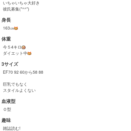
いちゃいちゃ大好き
彼氏募集(*^^*)
身長
163㎝
体重
今５4キロ
ダイエット中
3サイズ
EF70 92 60から58 88
巨乳でもなく
スタイルよくない
血液型
Ｏ型
趣味
雑誌読む!