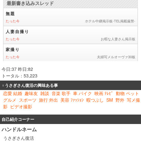
今日:37 昨日:82
トータル：53,223
♀うさぎさん復活の興味ある事
恋愛 結婚
趣味友
雑談
音楽 歌手
車 バイク
映画 ﾃﾚﾋﾞ
動物 ペット
グルメ
スポーツ
旅行 外出
美容 ﾌｧｯｼｮﾝ
暇つぶし
SM
野外
写メ撮
影
ビデオ撮影
自己紹介コーナー
ハンドルネーム
うさぎさん復活