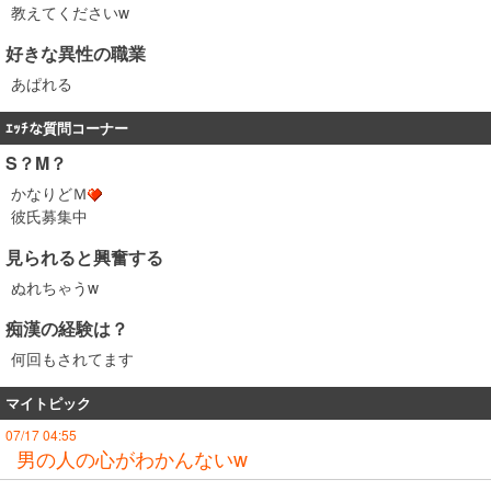
教えてくださいw
好きな異性の職業
あぱれる
ｴｯﾁな質問コーナー
S？M？
かなりどＭ
彼氏募集中
見られると興奮する
ぬれちゃうw
痴漢の経験は？
何回もされてます
マイトピック
07/17 04:55
男の人の心がわかんないw