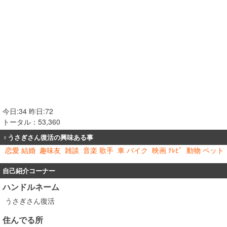
今日:34 昨日:72
トータル：53,360
♀うさぎさん復活の興味ある事
恋愛 結婚
趣味友
雑談
音楽 歌手
車 バイク
映画 ﾃﾚﾋﾞ
動物 ペット
自己紹介コーナー
ハンドルネーム
うさぎさん復活
住んでる所