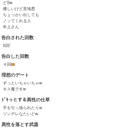
どSw
優しいけど意地悪
ちょっかい出しても
ノッてくれる人
年上さん
告白された回数
5回!
告白した回数
４回
理想のデート
ずっといちゃいちゃw
キス魔ですw
ﾄﾞｷっとする異性の仕草
手を引っ張られたりw
ツンデレなたいどw
異性を落とす武器