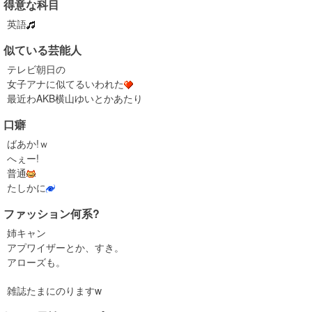
得意な科目
英語
似ている芸能人
テレビ朝日の
女子アナに似てるいわれた
最近わAKB横山ゆいとかあたり
口癖
ばあか!ｗ
へぇー!
普通
たしかに
ファッション何系?
姉キャン
アプワイザーとか、すき。
アローズも。
雑誌たまにのりますw