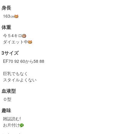
身長
163㎝
体重
今５4キロ
ダイエット中
3サイズ
EF70 92 60から58 88
巨乳でもなく
スタイルよくない
血液型
Ｏ型
趣味
雑誌読む!
お片付け