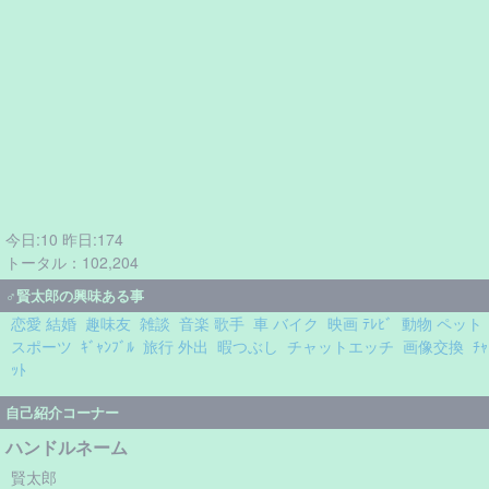
今日:10 昨日:174
トータル：102,204
♂賢太郎の興味ある事
恋愛 結婚
趣味友
雑談
音楽 歌手
車 バイク
映画 ﾃﾚﾋﾞ
動物 ペット
スポーツ
ｷﾞｬﾝﾌﾞﾙ
旅行 外出
暇つぶし
チャットエッチ
画像交換
ﾁｬ
ｯﾄ
自己紹介コーナー
ハンドルネーム
賢太郎