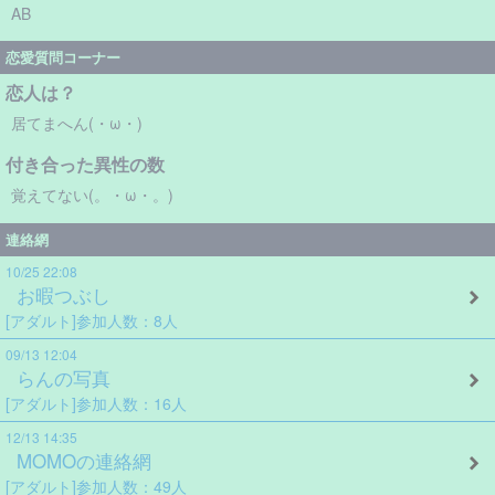
AB
恋愛質問コーナー
恋人は？
居てまへん(・ω・)
付き合った異性の数
覚えてない(。・ω・。)
連絡網
10/25 22:08
お暇つぶし
[アダルト]参加人数：8人
09/13 12:04
らんの写真
[アダルト]参加人数：16人
12/13 14:35
MOMOの連絡網
[アダルト]参加人数：49人