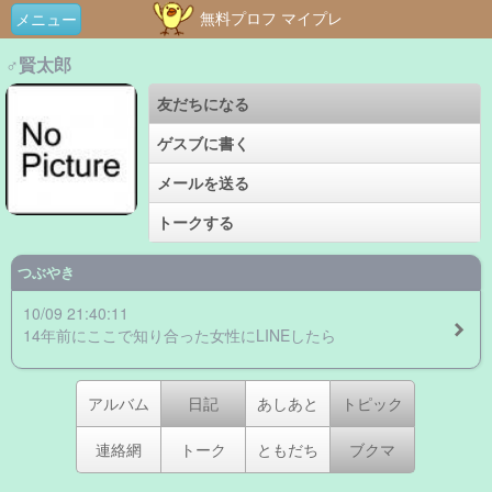
無料プロフ マイプレ
メニュー
♂賢太郎
友だちになる
ゲスブに書く
メールを送る
トークする
つぶやき
10/09 21:40:11
14年前にここで知り合った女性にLINEしたら
アルバム
日記
あしあと
トピック
連絡網
トーク
ともだち
ブクマ