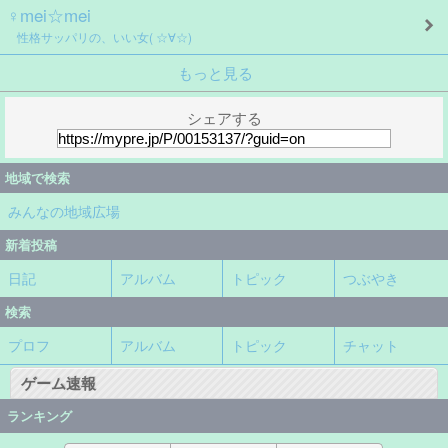
♀mei☆mei
性格サッパリの、いい女( ☆∀☆)
もっと見る
シェアする
地域で検索
みんなの地域広場
新着投稿
日記
アルバム
トピック
つぶやき
検索
プロフ
アルバム
トピック
チャット
ゲーム速報
ランキング