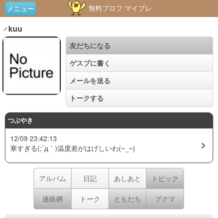
無料プロフ マイプレ
メニュー
♂kuu
友だちになる
ゲスブに書く
メールを送る
トークする
つぶやき
12/09 23:42:13
寒すぎる(;´д｀)温度差がはげしいわ(~_~)
アルバム
日記
あしあと
トピック
連絡網
トーク
ともだち
ブクマ