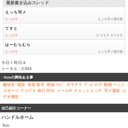
今日:1 昨日:4
トータル：2,924
♂kuuの興味ある事
趣味友
雑談
音楽 歌手
映画 ﾃﾚﾋﾞ
カラオケ
ｹﾞｰﾑ ｺﾐｯｸ
動物 ペット
スポーツ
ｷﾞｬﾝﾌﾞﾙ
旅行 外出
メールH
チャットエッチ
写メ撮影
ビ
デオ撮影
自己紹介コーナー
ハンドルネーム
kuu