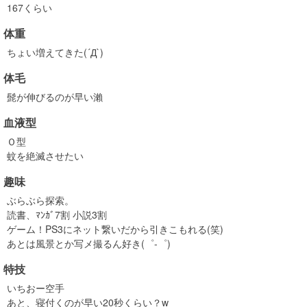
167くらい
体重
ちょい増えてきた(´Д`)
体毛
髭が伸びるのが早い瀨
血液型
Ｏ型
蚊を絶滅させたい
趣味
ぶらぶら探索。
読書、ﾏﾝｶﾞ7割 小説3割
ゲーム！PS3にネット繋いだから引きこもれる(笑)
あとは風景とか写メ撮るん好き(゜-゜)
特技
いちおー空手
あと、寝付くのが早い20秒くらい？w