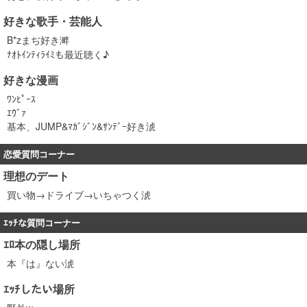
好きな歌手・芸能人
B*zまぢ好き溿
ﾅｵﾄｲﾝﾃｨﾗｲﾐも最近聴く♪
好きな漫画
ﾜﾝﾋﾟｰｽ
ｴｳﾞｧ
基本、JUMP&ﾏｶﾞｼﾞﾝ&ｻﾝﾃﾞｰ好き淲
恋愛質問コーナー
理想のデート
買い物→ドライブ→いちゃつく淲
ｴｯﾁな質問コーナー
ｴﾛ本の隠し場所
本『は』ない淲
ｴｯﾁしたい場所