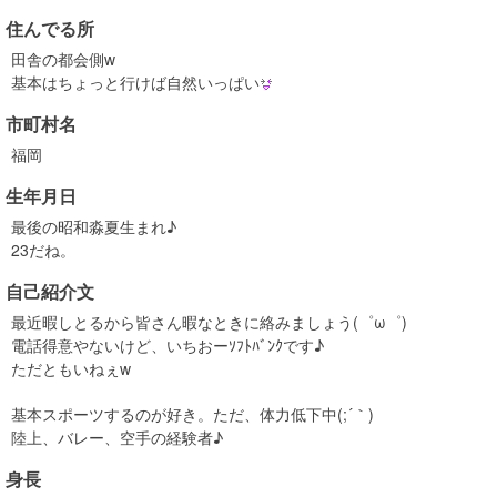
住んでる所
田舎の都会側w
基本はちょっと行けば自然いっぱい
市町村名
福岡
生年月日
最後の昭和淼夏生まれ♪
23だね。
自己紹介文
最近暇しとるから皆さん暇なときに絡みましょう(゜ω゜)
電話得意やないけど、いちおーｿﾌﾄﾊﾞﾝｸです♪
ただともいねぇw
基本スポーツするのが好き。ただ、体力低下中(;´｀)
陸上、バレー、空手の経験者♪
身長