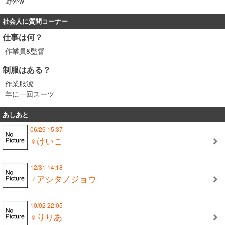
野外w
社会人に質問コーナー
仕事は何？
作業員&監督
制服はある？
作業服淲
年に一回スーツ
あしあと
06/26 15:37
♀けいこ
12/31 14:18
♂アシタノジョウ
10/02 22:05
♀りりあ