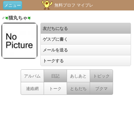
無料プロフ マイプレ
メニュー
♂
猫丸ちゃ
友だちになる
ゲスブに書く
メールを送る
トークする
アルバム
日記
あしあと
トピック
連絡網
トーク
ともだち
ブクマ