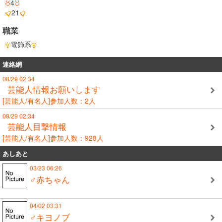
4
21
職業
電飾系
連絡網
08/29 02:34
芸能人情報お願いします
[芸能人/有名人]参加人数：2人
08/29 02:34
芸能人目撃情報
[芸能人/有名人]参加人数：928人
あしあと
03/23 06:26
♂赤ちゃん
04/02 03:31
♂キヨノブ