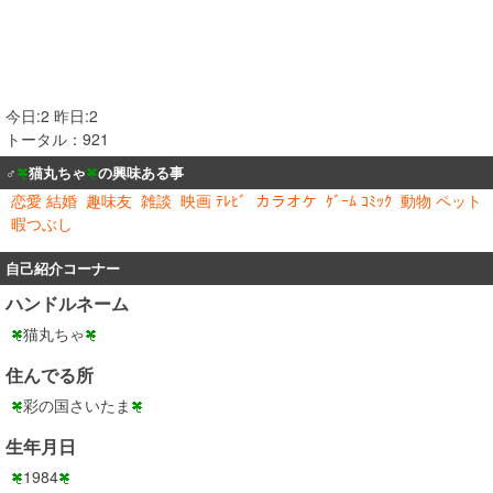
今日:2 昨日:2
トータル：921
♂
猫丸ちゃ
の興味ある事
恋愛 結婚
趣味友
雑談
映画 ﾃﾚﾋﾞ
カラオケ
ｹﾞｰﾑ ｺﾐｯｸ
動物 ペット
暇つぶし
自己紹介コーナー
ハンドルネーム
猫丸ちゃ
住んでる所
彩の国さいたま
生年月日
1984