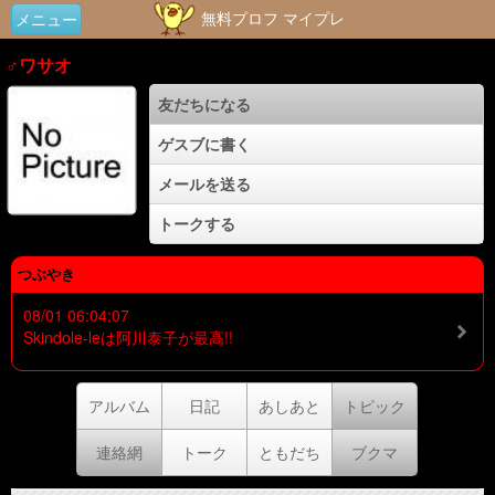
無料プロフ マイプレ
メニュー
♂ワサオ
友だちになる
ゲスブに書く
メールを送る
トークする
つぶやき
08/01 06:04:07
Skindole‐leは阿川泰子が最高!!
アルバム
日記
あしあと
トピック
連絡網
トーク
ともだち
ブクマ