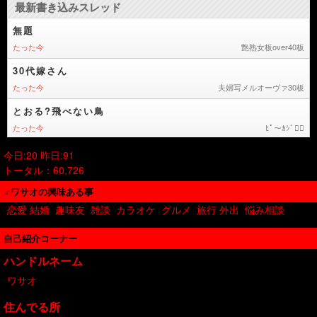
今日:20 昨日:91
トータル：60,726
♂ワサオの興味ある事
恋愛 結婚
趣味友
雑談
カラオケ
グルメ
旅行 外出
悩み相談
自己紹介コーナー
ハンドルネーム
ワサオ
住んでる所