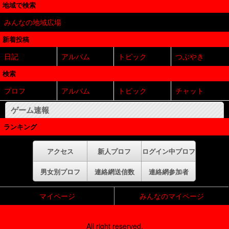
地域で検索
みんなの地域広場
新着投稿
日記
アルバム
トピック
つぶやき
検索
プロフ
アルバム
トピック
チャット
ゲーム速報
ランキング
アクセス
新人プロフ
ログイン中プロフ
男女別プロフ
連絡網送信数
連絡網参加者
マイページ
みんなのマイページ
無料プロフィール マイプレ
All right reserved.