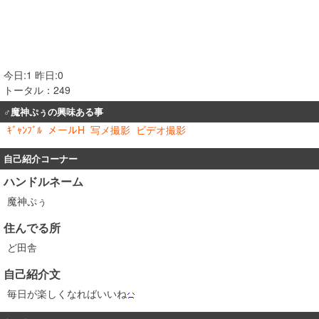
今日:1 昨日:0
トータル：249
♂魔神ぷぅの興味ある事
ｷﾞｬﾝﾌﾞﾙ
メールH
写メ撮影
ビデオ撮影
自己紹介コーナー
ハンドルネーム
魔神ぷぅ
住んでる所
ど田舎
自己紹介文
毎日が楽しくなればいいね