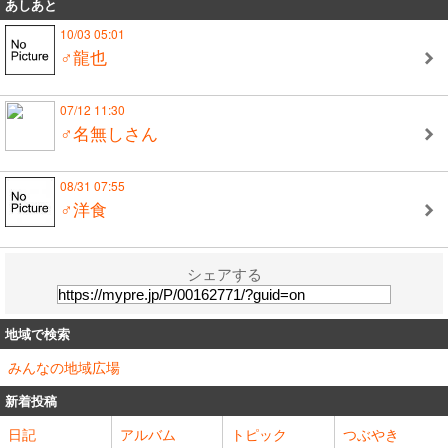
あしあと
10/03 05:01
♂龍也
07/12 11:30
♂名無しさん
08/31 07:55
♂洋食
シェアする
地域で検索
みんなの地域広場
新着投稿
日記
アルバム
トピック
つぶやき