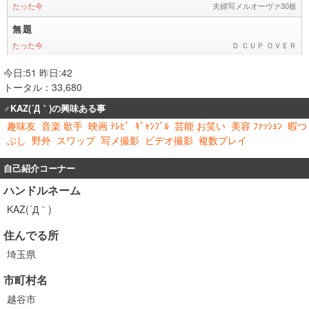
今日:51 昨日:42
トータル：33,680
♂KAZ(´Д｀)の興味ある事
趣味友
音楽 歌手
映画 ﾃﾚﾋﾞ
ｷﾞｬﾝﾌﾞﾙ
芸能 お笑い
美容 ﾌｧｯｼｮﾝ
暇つ
ぶし
野外
スワップ
写メ撮影
ビデオ撮影
複数プレイ
自己紹介コーナー
ハンドルネーム
KAZ(´Д｀)
住んでる所
埼玉県
市町村名
越谷市