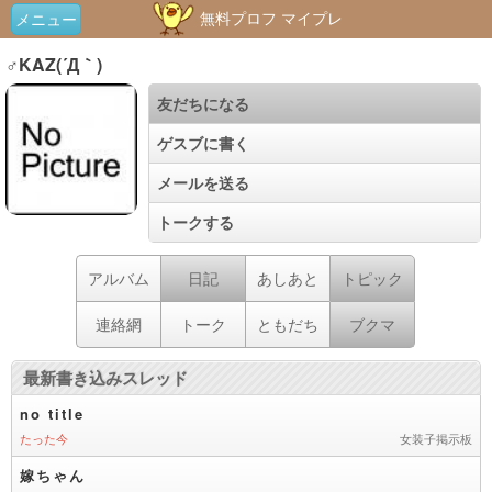
無料プロフ マイプレ
メニュー
♂KAZ(´Д｀)
友だちになる
ゲスブに書く
メールを送る
トークする
アルバム
日記
あしあと
トピック
連絡網
トーク
ともだち
ブクマ