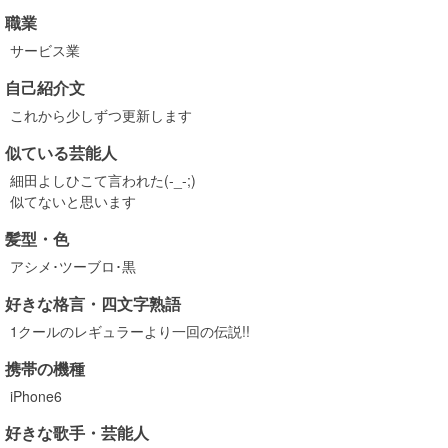
職業
サービス業
自己紹介文
これから少しずつ更新します
似ている芸能人
細田よしひこて言われた(-_-;)
似てないと思います
髪型・色
アシメ･ツーブロ･黒
好きな格言・四文字熟語
1クールのレギュラーより一回の伝説!!
携帯の機種
iPhone6
好きな歌手・芸能人