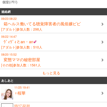
個室(//∇//)
連絡網
09/23 08:22
箱ヘルス働いてる聴覚障害者の風俗嬢ビビ
[アダルト]参加人数：298人
06/22 14:47
ｳﾞｨｳﾞｨとan・an
[アダルト]参加人数：510人
08/20 15:52
変態ママの秘密部屋
[その他]参加人数：1561人
もっと見る
あしあと
11/25 19:41
♀桜華
05/17 22:30