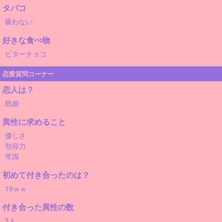
タバコ
吸わない
好きな食べ物
ビターチョコ
恋愛質問コーナー
恋人は？
既婚
異性に求めること
優しさ
包容力
常識
初めて付き合ったのは？
19ｗｗ
付き合った異性の数
3人