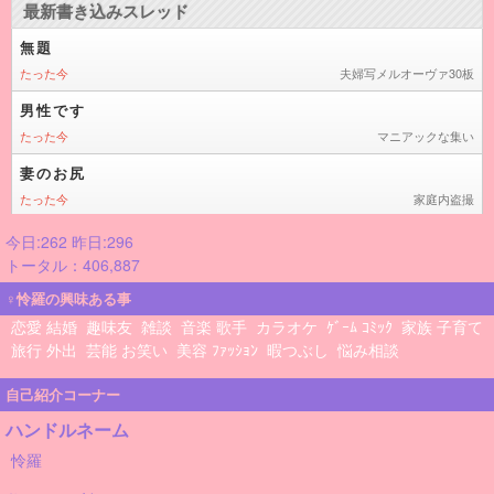
今日:262 昨日:296
トータル：406,887
♀怜羅の興味ある事
恋愛 結婚
趣味友
雑談
音楽 歌手
カラオケ
ｹﾞｰﾑ ｺﾐｯｸ
家族 子育て
旅行 外出
芸能 お笑い
美容 ﾌｧｯｼｮﾝ
暇つぶし
悩み相談
自己紹介コーナー
ハンドルネーム
怜羅