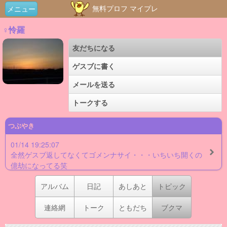
無料プロフ マイプレ
メニュー
♀怜羅
友だちになる
ゲスブに書く
メールを送る
トークする
つぶやき
01/14 19:25:07
全然ゲスブ返してなくてゴメンナサイ・・・いちいち開くの
億劫になってる笑
アルバム
日記
あしあと
トピック
連絡網
トーク
ともだち
ブクマ