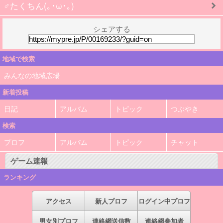
♂たくちん(｡･ω･｡)
シェアする
地域で検索
みんなの地域広場
新着投稿
日記
アルバム
トピック
つぶやき
検索
プロフ
アルバム
トピック
チャット
ゲーム速報
ランキング
アクセス
新人プロフ
ログイン中プロフ
男女別プロフ
連絡網送信数
連絡網参加者