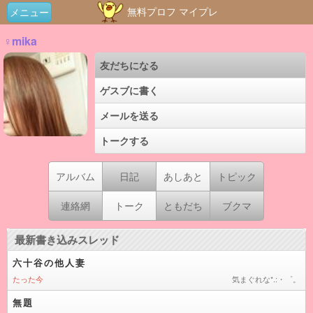
無料プロフ マイプレ
メニュー
♀mika
友だちになる
ゲスブに書く
メールを送る
トークする
アルバム
日記
あしあと
トピック
連絡網
トーク
ともだち
ブクマ