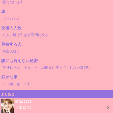
吸わないょ♪
車
ウラカン♪
友達の人数
０人。駆け引きが面倒だから。
尊敬する人
御主人様♪
誰にも言えない秘密
失神したら、中々こっちの世界に戻ってこれない事(笑)
好きな車
ランボルギーニ♪
あしあと
07/22 06:33
♂エロ吉