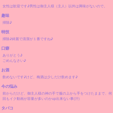
女性は歓迎です♪男性は御主人様（主人）以外は興味がないので。
趣味
掃除♪
特技
掃除♪綺麗で清潔が１番ですね♪
口癖
ありがとう♪
ごめんなさい♪
お酒
飲めないです♪けど、梅酒は少しだけ飲めます♪
今の悩み
前からだけど、御主人様の神の手で服の上から手をつけたままで、何
回もイク動画が容量が多いのかup出来ない事(汗)
タバコ