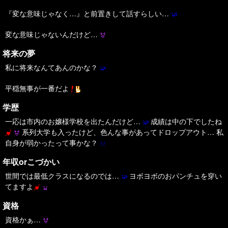
『変な意味じゃなく…』と前置きして話すらしい…
変な意味じゃないんだけど…
将来の夢
私に将来なんてあんのかな？
平穏無事が一番だよ
学歴
一応は市内のお嬢様学校を出たんだけど…
成績は中の下でしたね
系列大学も入ったけど、色んな事があってドロップアウト… 私
自身が弱かったって事かな？
年収orこづかい
世間では最低クラスになるのでは…
ヨボヨボのおパンチュを穿い
てますよ
資格
資格かぁ…