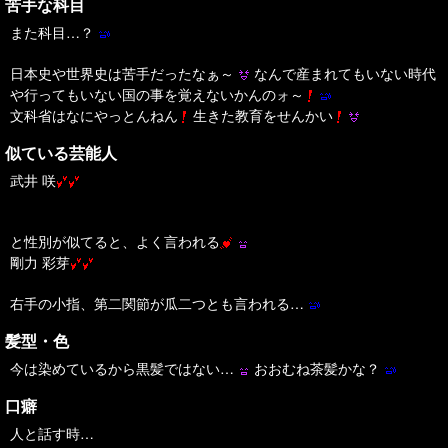
苦手な科目
また科目…？
日本史や世界史は苦手だったなぁ～
なんで産まれてもいない時代
や行ってもいない国の事を覚えないかんのォ～
文科省はなにやっとんねん
生きた教育をせんかい
似ている芸能人
武井 咲
と性別が似てると、よく言われる
剛力 彩芽
右手の小指、第二関節が瓜二つとも言われる…
髪型・色
今は染めているから黒髪ではない…
おおむね茶髪かな？
口癖
人と話す時…