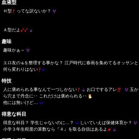
血液型
Ｈ型
ってな訳ないか？
Ａ型だよ
趣味
趣味かぁ～
エロ友の
を整理する事かな？ 江戸時代に春画を集めてるオッサンと
何ら変わりはない
特技
人に褒められる事なんて一つしかない
お口でするアレ
玉か
ら穴まで丹念に‥ これだけは褒められる‥
他には無いけど…
得意な科目
得意な科目？ 学生じゃないのに…？
しいていえば保健体育か？
小学３年生程度の算数なら『４』を取る自信はあるよ