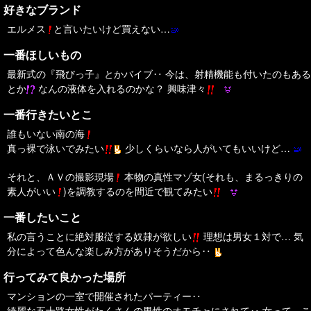
好きなブランド
エルメス
と言いたいけど買えない…
一番ほしいもの
最新式の『飛びっ子』とかバイブ‥ 今は、射精機能も付いたのもある
とか
なんの液体を入れるのかな？ 興味津々
一番行きたいとこ
誰もいない南の海
真っ裸で泳いでみたい
少しくらいなら人がいてもいいけど…
それと、ＡＶの撮影現場
本物の真性マゾ女(それも、まるっきりの
素人がいい
)を調教するのを間近で観てみたい
一番したいこと
私の言うことに絶対服従する奴隷が欲しい
理想は男女１対で… 気
分によって色んな楽しみ方がありそうだから‥
行ってみて良かった場所
マンションの一室で開催されたパーティー‥
綺麗な五十路女性がたくさんの男性のオモチャにされて‥ 女って、こ