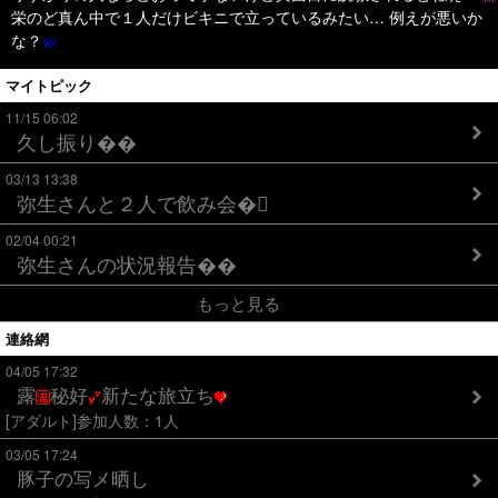
栄のど真ん中で１人だけビキニで立っているみたい… 例えが悪いか
な？
マイトピック
11/15 06:02
久し振り��
03/13 13:38
弥生さんと２人で飲み会�
02/04 00:21
弥生さんの状況報告��
もっと見る
連絡網
04/05 17:32
露
秘好
新たな旅立ち
[アダルト]参加人数：1人
03/05 17:24
豚子の写メ晒し