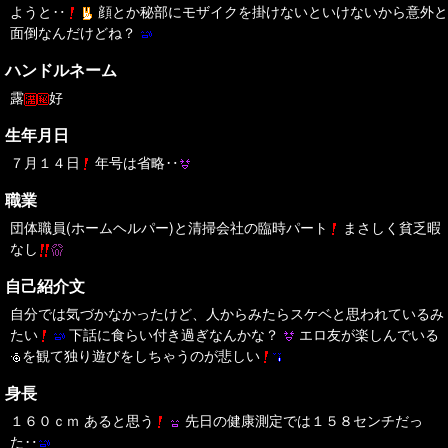
ようと‥
顔とか秘部にモザイクを掛けないといけないから意外と
面倒なんだけどね？
ハンドルネーム
露
好
生年月日
７月１４日
年号は省略‥
職業
団体職員(ホームヘルパー)と清掃会社の臨時パート
まさしく貧乏暇
なし
自己紹介文
自分では気づかなかったけど、人からみたらスケベと思われているみ
たい
下話に食らい付き過ぎなんかな？
エロ友が楽しんでいる
を観て独り遊びをしちゃうのが悲しい
身長
１６０ｃｍ あると思う
先日の健康測定では１５８センチだっ
た‥