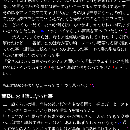
でレディコミを読んでた。 だんだん本の内容に引き込まれてオナニー
を… 物置き同然の部屋には使ってないテーブルが立て掛けてあって、
その脚をアレに見立ててヤリ始めた‥ その頃は中毒になったの如くし
てたから夢中でしてて‥ ふと気付くと母がドアのところに立ってい
た‥ どのくらい見ていたのか聞く訳にもいかず、かなり長い間気まず
い思いをしたなぁ～
いっぱいイヤらしい言葉を言っていたし‥
大人になってからは、母も男性経験の話もしてくれたりして打ち
解けたけど… 一番驚いたのは母が若い頃、ノーパン喫茶なる店で働い
ていた事、週刊誌に載るくらいの人気だった事、その店の常連客に口
説かれ結婚したのが父だって事‥
『父さんはカッコ良かったの？』と聞いたら『私達ウェイトレスを眺
めてはトイレでカイてた
それが可哀想で付き合ってあげた
』らし
い…
私は両親の子供だなぁ～ってつくづく思ったよ
警察にお世話になった事
二十歳くらいの頃、当時の彼と桜で有名な公園で、裸にガータースト
ッキングとコートという格好で露出
を撮ってた…
誰も見てないと思ってたら木の影からお巡りさん二人が出てきて交番
へ… 調書と説教で終わったけど、あれは恥ずかしかったなぁ～
通
りすがりの人ならどおって事ないけど真面目に説教されるとねぇ～