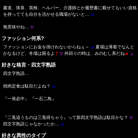
書道、珠算、英検、ヘルパー、介護師とか履歴書に載せてもいい資格
を持ってても自分を活かせる職場がないと…
無意味やね…
ファッション何系?
ファッションにお金を掛けれないからねぇ～
夏場は薄着でなんと
かなるけど、冬場は困るよ
外回りの時は、みのむし系だね
好きな格言・四文字熟語
四文字熟語…
焼肉定食は駄目だよね？
『一発必中』 『一石二鳥』
『二兎追うものは三兎得ちゃう』って新四文字熟語は駄目かな？
四文字熟語じゃなかったか…
好きな異性のタイプ