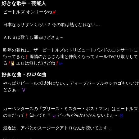
好きな歌手・芸能人
ビートルズ オンリーやね
日本ならサザンくらい？ 今の歌は熱くなれない…
ＡＫＢは歌うし踊るけどさぁ～
昨年の暮れに、ザ・ビートルズのトリビュートバンドのコンサートに
行ってきた
両隣のおじさん達と仲良くなってメールのやり取りして
る
エロは無しだけどね
好きな曲・ｵｽｽﾒな曲
やっぱりビートルズ以外にない… ディープパープルやシカゴもいいけ
どさぁ～
カーペンターズの『プリーズ・ミスター・ポストマン』はビートルズ
の曲だって
知ってた？
どっちが先かわかんないよぉ～
最近は、アバとかスージークアトロなんか聴いてます…