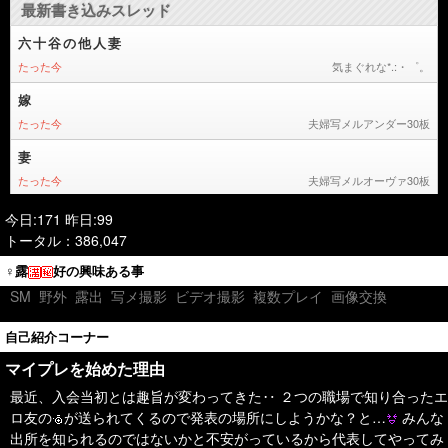
今日:171 昨日:99
トータル：386,047
♀露
好の興味ある事
SM
野外
露出
写メ撮影
ビデオ撮影
複数プレイ
画像交換
自己紹介コーナー
マイプレを始めた理由
最近、入会当初とは趣旨が変わってきた‥ ２つの職場で知り合ったエ
ロ友の
が送られてくるので発表の場所にしようかな？と…
みんな
出所を知られるのではないかと不安がっているから代表してやってみ