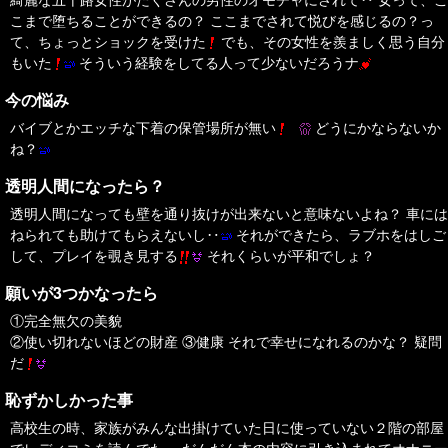
こまで堕ちることができるの？ ここまでされて悦びを感じるの？っ
て、ちょっとショックを受けた
でも、その女性を羨ましく思う自分
もいた
そういう経験をしてる人って少ないだろうナ
今の悩み
バイブとかエッチな下着の保管場所が無い
どうにかならないか
ね？
透明人間になったら？
透明人間になっても壁を通り抜けが出来ないと意味ないよね？ 車には
ねられても助けてもらえないし‥
それができたら、ラブホをはしご
して、プレイを覗き見する
それくらいが平和でしょ？
願いが3つかなったら
①完全無欠の美貌
②使い切れないほどの財産 ③健康 それで幸せになれるのかな？ 疑問
だ
恥ずかしかった事
高校生の時、家族がみんな出掛けていた日に使っていない２階の部屋