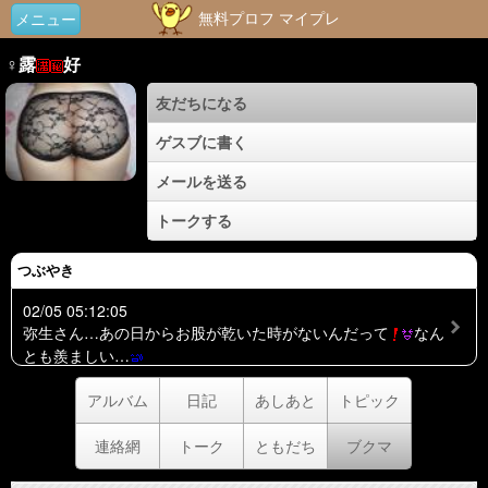
無料プロフ マイプレ
メニュー
♀露
好
友だちになる
ゲスブに書く
メールを送る
トークする
つぶやき
02/05 05:12:05
弥生さん…あの日からお股が乾いた時がないんだって
なん
とも羨ましい…
アルバム
日記
あしあと
トピック
連絡網
トーク
ともだち
ブクマ