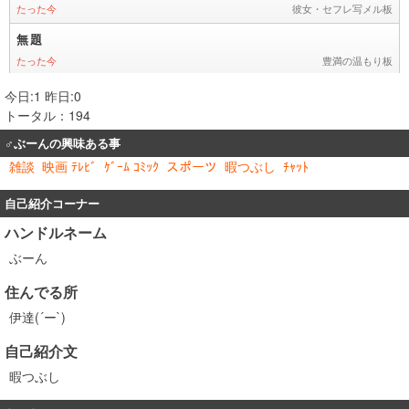
今日:1 昨日:0
トータル：194
♂ぶーんの興味ある事
雑談
映画 ﾃﾚﾋﾞ
ｹﾞｰﾑ ｺﾐｯｸ
スポーツ
暇つぶし
ﾁｬｯﾄ
自己紹介コーナー
ハンドルネーム
ぶーん
住んでる所
伊達(´ー`)
自己紹介文
暇つぶし