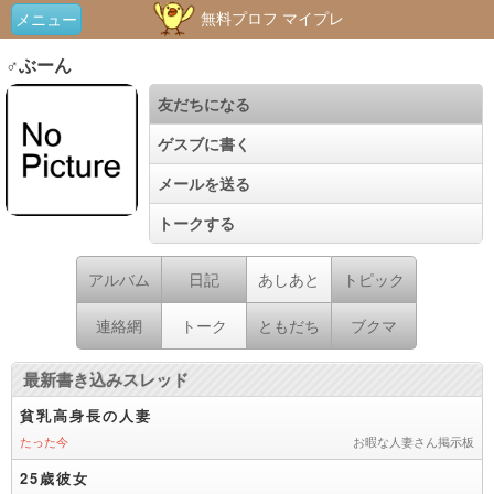
無料プロフ マイプレ
メニュー
♂ぶーん
友だちになる
ゲスブに書く
メールを送る
トークする
アルバム
日記
あしあと
トピック
連絡網
トーク
ともだち
ブクマ