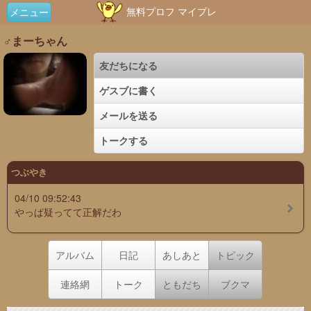
無料プロフ マイプレ
メニュー
♂まーちゃん
友だちになる
ゲスブに書く
メールを送る
トークする
つぶやき
04/10 09:52:43
やっぱ疑ってて正解だわ
アルバム
日記
あしあと
トピック
連絡網
トーク
ともだち
ブクマ