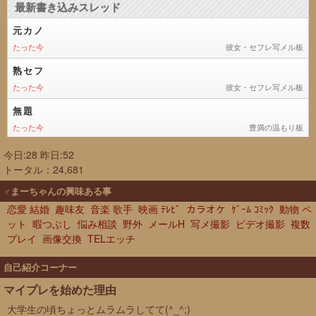
今日:28 昨日:52
トータル：24,681
♂まーちゃんの興味ある事
恋愛 結婚
趣味友
音楽 歌手
映画 ﾃﾚﾋﾞ
カラオケ
ｹﾞｰﾑ ｺﾐｯｸ
動物 ペ
ット
暇つぶし
悩み相談
野外
メールH
写メ撮影
ビデオ撮影
複数
プレイ
画像交換
TELエッチ
自己紹介コーナー
マイプレを始めた理由
大学生の頃ちょっとムラムラしてて(^_^;)