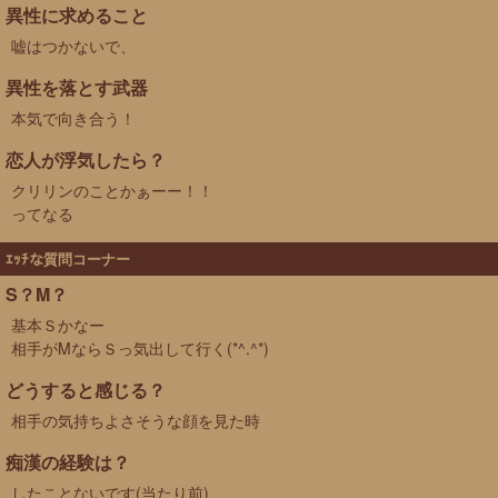
異性に求めること
嘘はつかないで、
異性を落とす武器
本気で向き合う！
恋人が浮気したら？
クリリンのことかぁーー！！
ってなる
ｴｯﾁな質問コーナー
S？M？
基本Ｓかなー
相手がMならＳっ気出して行く(*^.^*)
どうすると感じる？
相手の気持ちよさそうな顔を見た時
痴漢の経験は？
したことないです(当たり前)