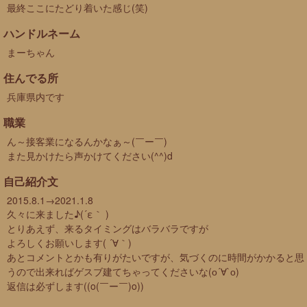
最終ここにたどり着いた感じ(笑)
ハンドルネーム
まーちゃん
住んでる所
兵庫県内です
職業
ん～接客業になるんかなぁ～(￣ー￣)
また見かけたら声かけてください(^^)d
自己紹介文
2015.8.1→2021.1.8
久々に来ました♪(´ε｀ )
とりあえず、来るタイミングはバラバラですが
よろしくお願いします( ´∀｀)
あとコメントとかも有りがたいですが、気づくのに時間がかかると思
うので出来ればゲスブ建てちゃってくださいな(о´∀`о)
返信は必ずします((o(￣ー￣)o))