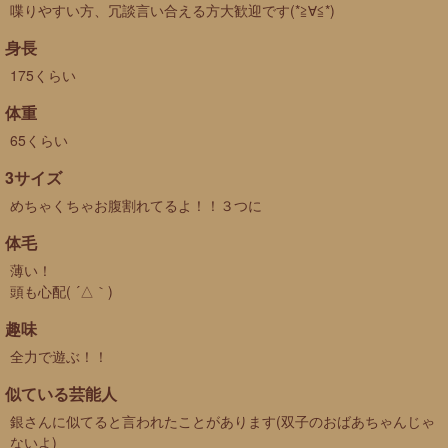
喋りやすい方、冗談言い合える方大歓迎です(*≧∀≦*)
身長
175くらい
体重
65くらい
3サイズ
めちゃくちゃお腹割れてるよ！！３つに
体毛
薄い！
頭も心配( ´△｀)
趣味
全力で遊ぶ！！
似ている芸能人
銀さんに似てると言われたことがあります(双子のおばあちゃんじゃ
ないよ)