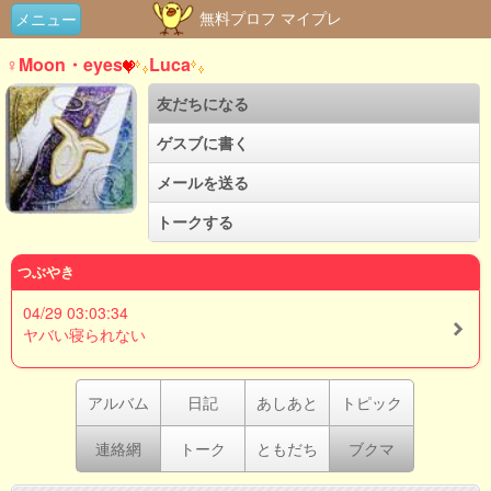
無料プロフ マイプレ
メニュー
♀Moon・eyes
Luca
友だちになる
ゲスブに書く
メールを送る
トークする
つぶやき
04/29 03:03:34
ヤバい寝られない
アルバム
日記
あしあと
トピック
連絡網
トーク
ともだち
ブクマ