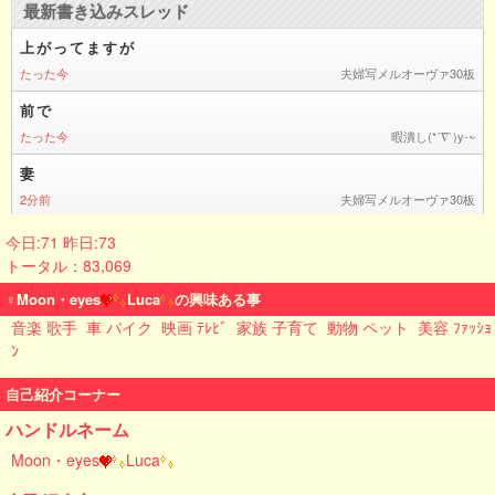
今日:71 昨日:73
トータル：83,069
♀Moon・eyes
Luca
の興味ある事
音楽 歌手
車 バイク
映画 ﾃﾚﾋﾞ
家族 子育て
動物 ペット
美容 ﾌｧｯｼｮ
ﾝ
自己紹介コーナー
ハンドルネーム
Moon・eyes
Luca