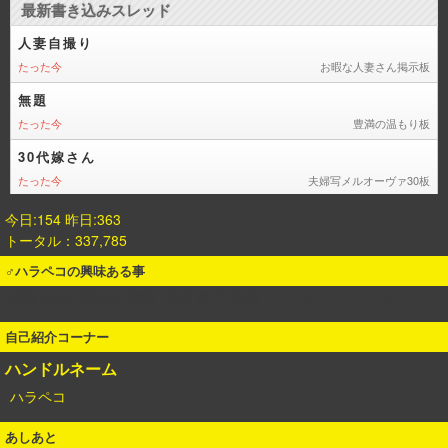
今日:154 昨日:363
トータル：337,785
♂ハラペコの興味ある事
恋愛 結婚
趣味友
雑談
音楽 歌手
映画 ﾃﾚﾋﾞ
カラオケ
グルメ
自己紹介コーナー
ハンドルネーム
ハラペコ
あしあと