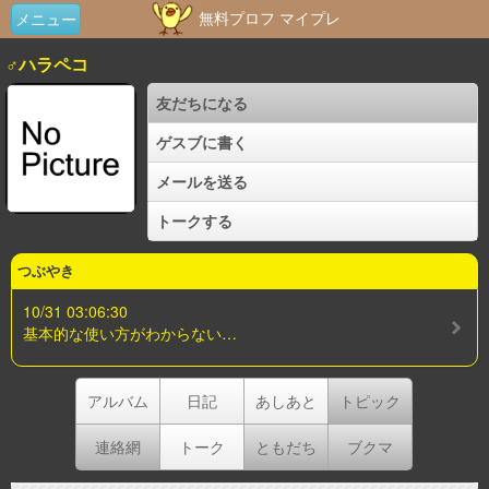
無料プロフ マイプレ
メニュー
♂ハラペコ
友だちになる
ゲスブに書く
メールを送る
トークする
つぶやき
10/31 03:06:30
基本的な使い方がわからない…
アルバム
日記
あしあと
トピック
連絡網
トーク
ともだち
ブクマ